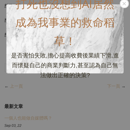
打死也沒想到AI居然
想了解Tiktok到底在搞什麼嗎？🤔
成為我事業的救命稻
想知道應該怎麼踏入這圈圈⭕️嗎？
想知道要經營需要準備什麼？或是要有什麼資格嗎？🤔
草！
是否害怕失敗,擔心提高收費後業績下滑,進
而懷疑自己的商業判斷力,甚至認為自己無
分享
Tweet
Pin it
LINE
法做出正確的決策?
←
上一頁
下一頁
→
最新文章
一個人也能做自媒體嗎？
Sep 03, 22