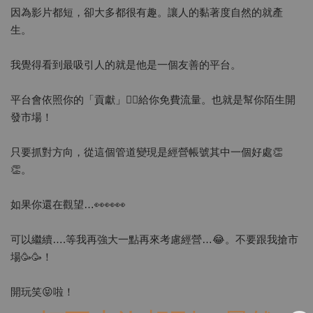
因為影片都短，卻大多都很有趣。讓人的黏著度自然的就產
生。
我覺得看到最吸引人的就是他是一個友善的平台。
平台會依照你的「貢獻」👍🏻給你免費流量。也就是幫你陌生開
發市場！
只要抓對方向，從這個管道變現是經營帳號其中一個好處👏
👏。
如果你還在觀望…👀👀👀
可以繼續….等我再強大一點再來考慮經營…😂。不要跟我搶市
場🥳🥳！
開玩笑😝啦！