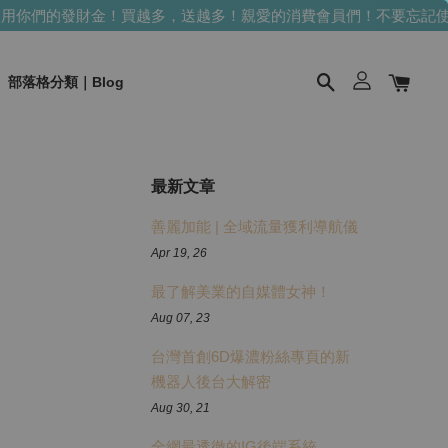
們的發財金！買越多，送越多！
親愛的消費會員們！不要忘記使用你
部落格分類｜Blog
最新文章
善麗加能 | 全域流量獲利導航儀
Apr 19, 26
最了解美業的自媒體女神！
Aug 07, 23
台灣首創6D爆濃粉絲專頁的新
機器人後台大解密
Aug 30, 21
全網最透徹的IG後端系統