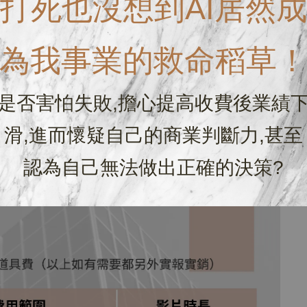
打死也沒想到AI居然成
為我事業的救命稻草
是否害怕失敗,擔心提高收費後業績
滑,進而懷疑自己的商業判斷力,甚至
認為自己無法做出正確的決策?