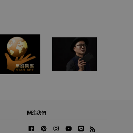
關注我們
Facebook
Pinterest
Instagram
YouTube
Line
RSS