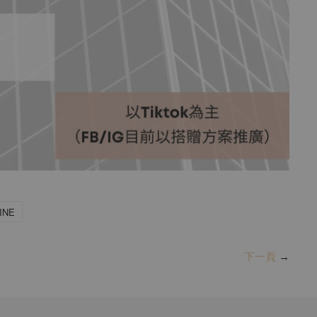
INE
下一頁
→