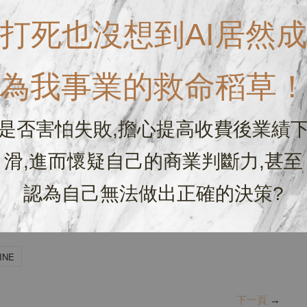
打死也沒想到AI居然成
為我事業的救命稻草
是否害怕失敗,擔心提高收費後業績
滑,進而懷疑自己的商業判斷力,甚至
？也可以做成可下載檔案讓客人或是學員下載回去。
認為自己無法做出正確的決策?
都可翻成中文！今天跟大家介紹的就是“
電子書
”。可以點進去
INE
下一頁
→