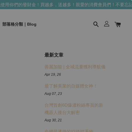
使用你們的發財金！買越多，送越多！
親愛的消費會員們！不要忘記
部落格分類｜Blog
最新文章
善麗加能 | 全域流量獲利導航儀
Apr 19, 26
最了解美業的自媒體女神！
Aug 07, 23
台灣首創6D爆濃粉絲專頁的新
機器人後台大解密
Aug 30, 21
全網最透徹的IG後端系統