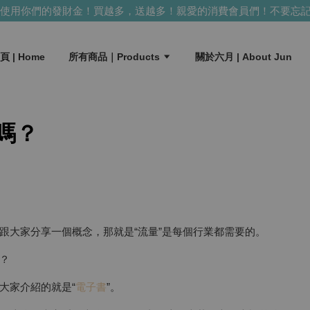
用你們的發財金！買越多，送越多！
親愛的消費會員們！不要忘記
頁 | Home
所有商品｜Products
關於六月 | About Jun
嗎？
跟大家分享一個概念，那就是“流量”是每個行業都需要的。
？
大家介紹的就是“
電子書
”。