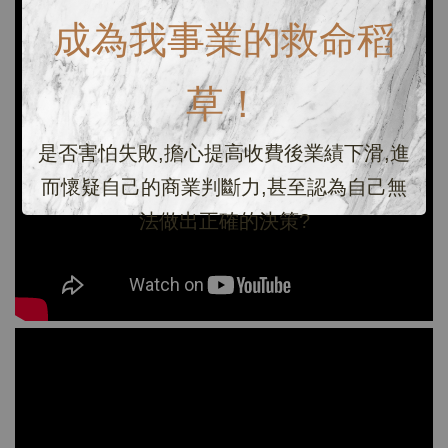
成為我事業的救命稻
草！
是否害怕失敗,擔心提高收費後業績下滑,進
而懷疑自己的商業判斷力,甚至認為自己無
法做出正確的決策?