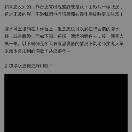
如果您收到的工作台上有出現些許或是跟下面影片一樣狀況，
這是正常的喔！不過我們也有請廠商在製作壓紋時更加注意！
膠水可直接滴在工作台上，但是您也可以滴在您習慣的膠水
杯，或是膠帶上面如下圖。這樣一滴滴的滴過去，接一個客人
換一條。以下範例是冬天氣溫濕度低的情況下劉老師接客人單
眼最少會用到的滴數！共您參考～
新加厚版更穩更好用喔！