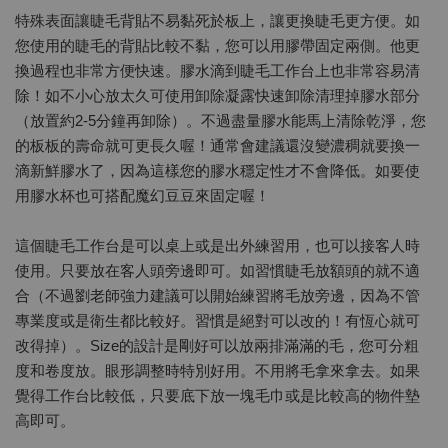
特殊表面讓睫毛背貼不易黏死於板上，讓更換睫毛更方便。如
您使用的睫毛的背貼比較不黏，您可以用膠帶固定兩側。他更
換過程也非常方便快速。膠水滴到睫毛工作台上也非常容易清
除！如不小心放太久可使用卸除凝露快速卸除清理掉膠水部分
（放置約2-5分鐘再卸除）。不過盡量膠水能馬上清除乾淨，您
的板板的壽命就可更長久喔！通常會建議還沒變濃稠就要換一
滴新鮮膠水了，因為這樣您的膠水穩定性才不會降低。如要使
用膠水杯也可搭配魔幻豆豆來固定喔！
這個睫毛工作台是可以桌上或是出外練習用，也可以接客人時
使用。只要放在客人頭旁邊即可。如習慣睫毛放額頭的就不適
合（不過劉老師強力建議可以開始練習將毛放旁邊，因為不管
專業度或是衛生都比較好。習慣是絕對可以改的！有恆心就可
改得掉）。Size的設計是剛好可以放兩排滿滿的毛，您可分粗
度和卷度放。眼形調整時特別好用。不用將毛拿來拿去。如果
覺得工作台比較低，只要底下放一塊毛巾或是比較高的物件墊
高即可。