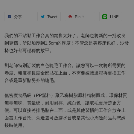
分享
Tweet
Pin it
LINE
我們的不沾黏工作台真的銷售太好了。老師也將新的一批改良
到更穩，所以加厚到1.5cm的厚度！不管您是美容床也好，沙發
椅也好都可穩穩的放平。
劉老師特別訂製的白色睫毛工作台。讓您可以一次將所需要的
卷度、粗度和長度全部貼在上面，不需要嫁接過程再更換工作
台或是重新貼另外的睫毛。
低密度食品級（PP塑料）聚乙稀樹脂原料精制而成，環保材質
無毒無味。質量硬，耐用耐摔。純白色，讓取毛更清楚更方
便。可以直接將排毛貼在上面，或是其他習慣的工作台放在上
面當工作台托。旁邊還可放膠水台或是其他小周邊商品共您嫁
接時使用。