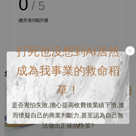
0
/ 5
總共有
0
個評價
打死也沒想到AI居然
成為我事業的救命稻
您可能也喜歡
草！
優惠
優惠
是否害怕失敗,擔心提高收費後業績下滑,進
而懷疑自己的商業判斷力,甚至認為自己無
法做出正確的決策?