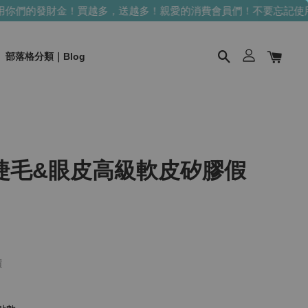
們的發財金！買越多，送越多！
親愛的消費會員們！不要忘記使用你
部落格分類｜Blog
睫毛&眼皮高級軟皮矽膠假
價