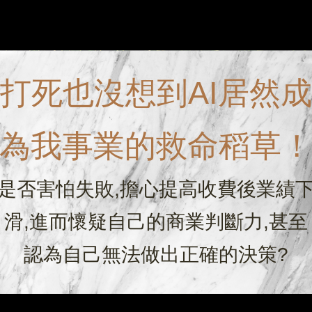
打死也沒想到AI居然成
為我事業的救命稻草
是否害怕失敗,擔心提高收費後業績
滑,進而懷疑自己的商業判斷力,甚至
認為自己無法做出正確的決策?