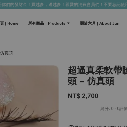
們的發財金！買越多，送越多！
親愛的消費會員們！不要忘記使用你
頁 | Home
所有商品｜Products
關於六月 | About Jun
 仿真頭
超逼真柔軟帶
頭 – 仿真頭
NT$ 2,700
總分:
0
-
0
評