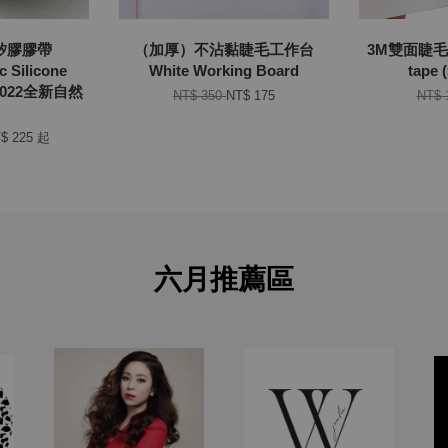
矽膠膠帶
（加厚）不沾黏睫毛工作台
3M雙面睫毛膠
c Silicone
White Working Board
tape
（2022全新自然
NT$ 350
NT$ 175
NT$ 
$ 225
起
六月推薦區