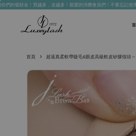
們的發財金！買越多，送越多！
親愛的消費會員們！不要忘記使用你
首
›
首頁
超逼真柔軟帶睫毛&眼皮高級軟皮矽膠假頭 –