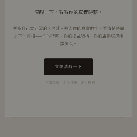
清醒一下，看看你的真實時薪。
專為自己當老闆的人設計。輸入你的真實數字，看清楚帳面
之下的真相——你的時薪、你的損益結構、你的店到底還能
撐多久。
立即清醒一下
一次性授權 · 永久使用 · 無訂閱費