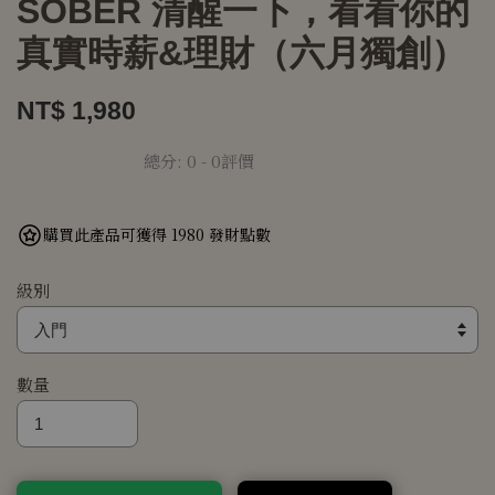
SOBER 清醒一下，看看你的
真實時薪&理財（六月獨創）
NT$ 1,980
總分:
0
-
0
評價
購買此產品可獲得 1980 發財點數
級別
數量