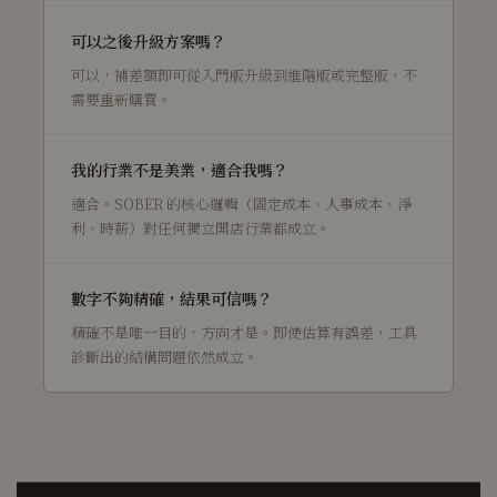
可以之後升級方案嗎？
可以，補差額即可從入門版升級到進階版或完整版，不
需要重新購買。
我的行業不是美業，適合我嗎？
適合。SOBER 的核心邏輯（固定成本、人事成本、淨
利、時薪）對任何獨立開店行業都成立。
數字不夠精確，結果可信嗎？
精確不是唯一目的，方向才是。即使估算有誤差，工具
診斷出的結構問題依然成立。