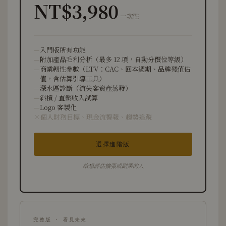
NT$3,980
一次性
入門版所有功能
附加產品毛利分析（最多 12 項，自動分價位等級）
商業韌性參數（LTV：CAC、回本週期、品牌殘值估
值，含估算引導工具）
深水區診斷（流失客資產蒸發）
斜槓 / 直銷收入試算
Logo 客製化
個人財務目標、現金流警報、趨勢追蹤
選擇進階版
給想評估擴張或副業的人
完整版 · 看見未來