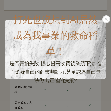
打死也沒想到AI居然
成為我事業的救命稻
完整功能對照
三個方案，差在哪裡
草！
是否害怕失敗,擔心提高收費後業績下滑,進
模組
入門
進階
完整
而懷疑自己的商業判斷力,甚至認為自己無
營收基本面
✓
✓
✓
法做出正確的決策?
最低防禦定價
✓
✓
✓
機
固定成本 / 人
✓
✓
✓
事成本