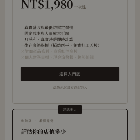
NT$1,980
一次性
真實營收與最低防禦定價機
固定成本與人事成本拆解
月淨利、真實時薪即時計算
生存底線指標（損益兩平、免費打工天數）
附加產品毛利、商業韌性參數
個人財務目標、現金流警報、趨勢追蹤
選擇入門版
給想先試試看真相的人
建議主力
進階版 · 看懂趨勢
評估你的店值多少