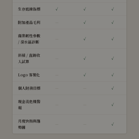
生存底線指標
✓
✓
✓
附加產品毛利
—
✓
✓
商業韌性參數
—
✓
✓
/ 深水區診斷
斜槓 / 直銷收
—
✓
✓
入試算
Logo 客製化
—
✓
✓
個人財務目標
—
—
✓
現金流危機警
—
—
✓
報
月度快照與趨
—
—
✓
勢圖