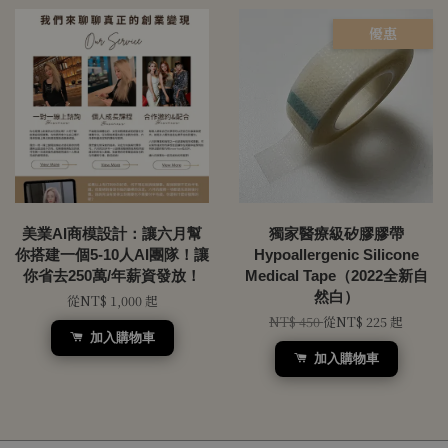
優惠
美業AI商模設計：讓六月幫
獨家醫療級矽膠膠帶
你搭建一個5-10人AI團隊！讓
Hypoallergenic Silicone
你省去250萬/年薪資發放！
Medical Tape（2022全新自
然白）
從
NT$ 1,000
起
NT$ 450
從
NT$ 225
起
加入購物車
加入購物車