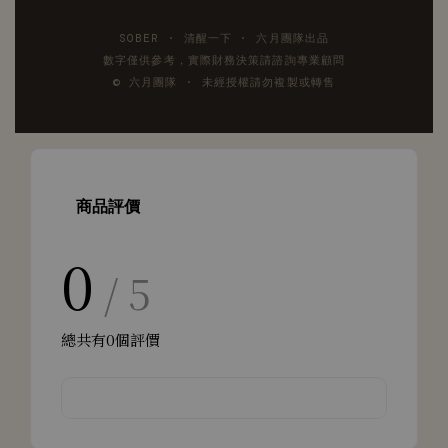
SOBER · 清醒一下 · 六月團隊出品
數字僅供參考，實際財務決策請諮詢專業顧問
© 六月團隊 · 未經授權請勿複製或轉售
商品評價
0
/ 5
總共有
0
個評價