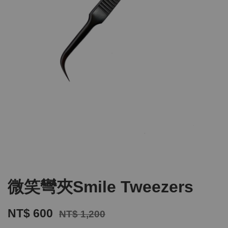
微笑彎夾Smile Tweezers
NT$ 600
NT$ 1,200