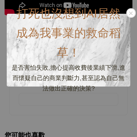
打死也沒想到AI居然
成為我事業的救命稻
商品評價
草！
0
/ 5
是否害怕失敗,擔心提高收費後業績下滑,進
而懷疑自己的商業判斷力,甚至認為自己無
總共有
0
個評價
法做出正確的決策?
您可能也喜歡