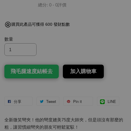
總分:
0
-
0
評價
購買此產品可獲得 600 發財點數
數量
飛毛腿速度結帳去
加入購物車
分享
Tweet
Pin it
LINE
全新微笑彎夾！他的彎度媲美75度大師夾，但是頭沒有那麼的
粗，讓習慣細彎夾的朋友可輕鬆駕馭！