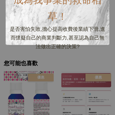
0
/ 5
草！
總共有
0
個評價
是否害怕失敗,擔心提高收費後業績下滑,進
而懷疑自己的商業判斷力,甚至認為自己無
法做出正確的決策?
您可能也喜歡
優惠
優惠