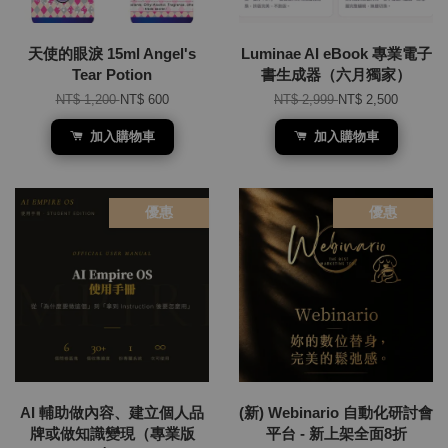
天使的眼淚 15ml Angel's
Luminae AI eBook 專業電子
Tear Potion
書生成器（六月獨家）
NT$ 1,200
NT$ 600
NT$ 2,999
NT$ 2,500
加入購物車
加入購物車
優惠
優惠
AI 輔助做內容、建立個人品
(新) Webinario 自動化研討會
牌或做知識變現（專業版
平台 - 新上架全面8折