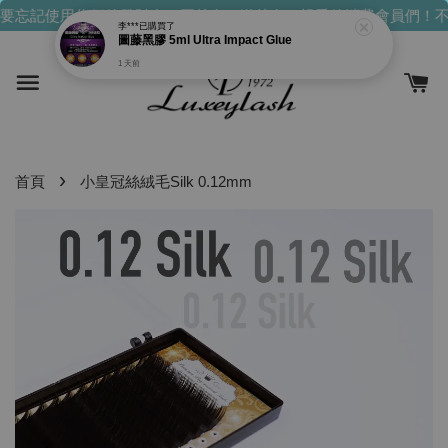
要忘記使用你們的發財金！買越多，送越多！
親愛的消費會員們！不
李***
已購買了
圖藤黑膠 5ml Ultra Impact Glue
1 天前
›
首頁
小皇冠絲絨毛Silk 0.12mm