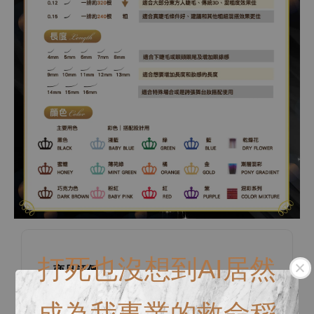
打死也沒想到AI居然
商品評價
成為我事業的救命稻