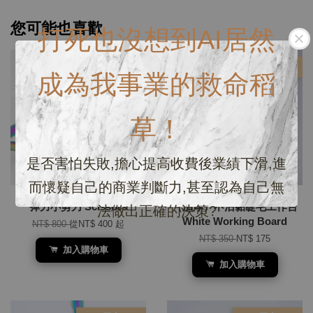
您可能也喜歡
打死也沒想到AI居然
優惠
優惠
成為我事業的救命稻
草！
是否害怕失敗,擔心提高收費後業績下滑,進
而懷疑自己的商業判斷力,甚至認為自己無
彈力小剪刀 Scissors
（加厚）不沾黏睫毛工作台
法做出正確的決策?
White Working Board
NT$ 800
從
NT$ 400
起
NT$ 350
NT$ 175
加入購物車
加入購物車