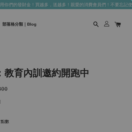
發財金！買越多，送越多！
親愛的消費會員們！不要忘記使用你們的
部落格分類｜Blog
：教育內訓邀約開跑中
800
價
財點數