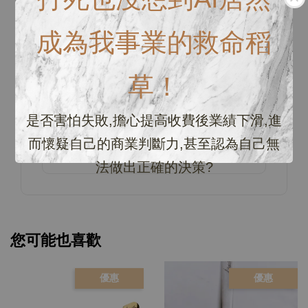
商品評價
成為我事業的救命稻
0
/ 5
草！
是否害怕失敗,擔心提高收費後業績下滑,進
總共有
0
個評價
而懷疑自己的商業判斷力,甚至認為自己無
法做出正確的決策?
您可能也喜歡
優惠
優惠