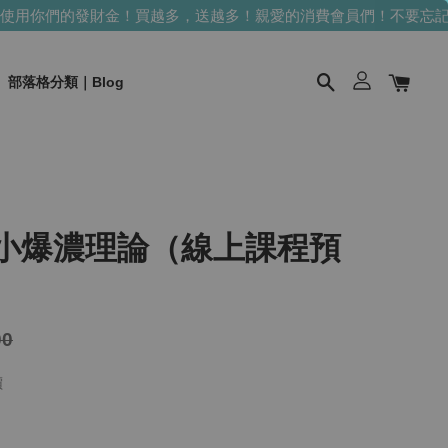
用你們的發財金！買越多，送越多！
親愛的消費會員們！不要忘記使
部落格分類｜Blog
D小爆濃理論（線上課程預
00
價