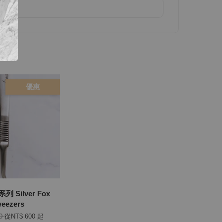
優惠
 Silver Fox
eezers
00
從
NT$ 600
起