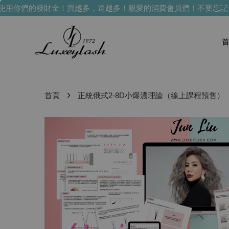
用你們的發財金！買越多，送越多！
親愛的消費會員們！不要忘記使
首
›
首頁
正統俄式2-8D小爆濃理論（線上課程預售）