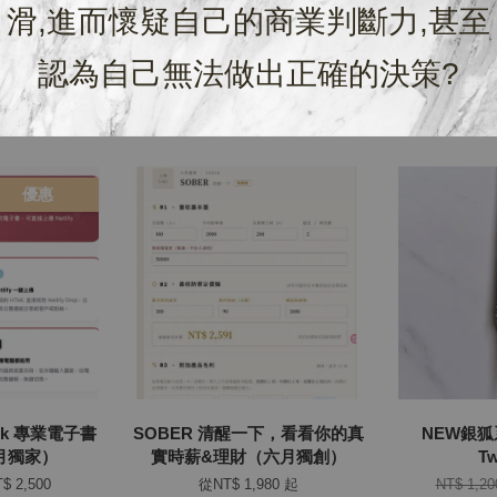
滑,進而懷疑自己的商業判斷力,甚至
認為自己無法做出正確的決策?
優惠
Book 專業電子書
SOBER 清醒一下，看看你的真
NEW銀狐系列
月獨家）
實時薪&理財（六月獨創）
Tw
$ 2,500
從
NT$ 1,980
起
NT$ 1,2