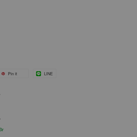
Pin it
LINE
。
。
3r