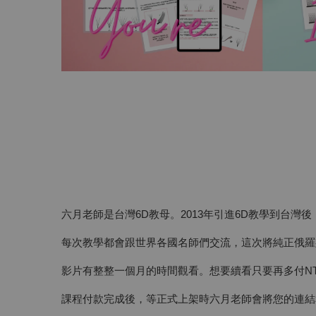
六月老師是台灣6D教母。2013年引進6D教學到台
每次教學都會跟世界各國名師們交流，這次將純正俄羅
影片有整整一個月的時間觀看。想要續看只要再多付NT
課程付款完成後，等正式上架時六月老師會將您的連結和