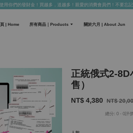
用你們的發財金！買越多，送越多！
親愛的消費會員們！不要忘記使
頁 | Home
所有商品｜Products
關於六月 | About Jun
正統俄式2-8
售）
NT$ 4,380
NT$ 20,0
總分:
0
-
0
評
人數