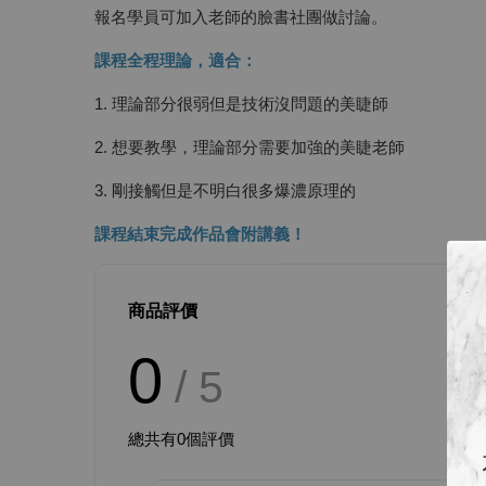
報名學員可加入老師的臉書社團做討論。
課程全程理論，適合：
1. 理論部分很弱但是技術沒問題的美睫師
2. 想要教學，理論部分需要加強的美睫老師
3. 剛接觸但是不明白很多爆濃原理的
課程結束完成作品會附講義！
商品評價
0
/ 5
總共有
0
個評價