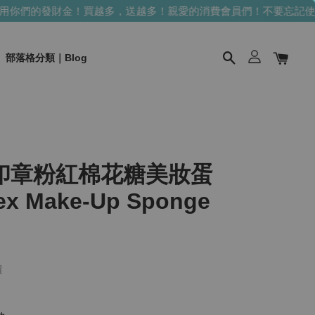
你們的發財金！買越多，送越多！
親愛的消費會員們！不要忘記使用
部落格分類｜Blog
印章粉紅棉花糖美妝蛋
tex Make-Up Sponge
價