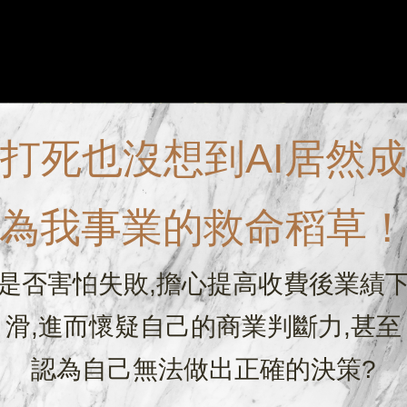
打死也沒想到AI居然成
為我事業的救命稻草
是否害怕失敗,擔心提高收費後業績
滑,進而懷疑自己的商業判斷力,甚至
認為自己無法做出正確的決策?
喔！