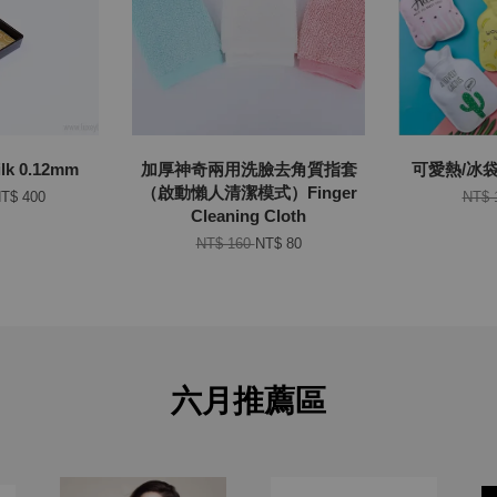
 0.12mm
加厚神奇兩用洗臉去角質指套
可愛熱/冰袋 S
（啟動懶人清潔模式）Finger
T$ 400
NT$ 
Cleaning Cloth
NT$ 160
NT$ 80
六月推薦區