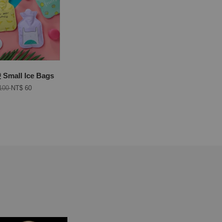
mall Ice Bags
100
NT$ 60