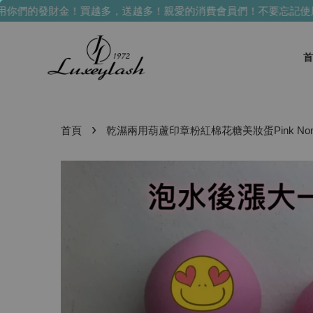
們的發財金！買越多，送越多！
親愛的消費會員們！不要忘記使用
首
›
首頁
乾濕兩用葫蘆印章粉紅棉花糖美妝蛋Pink Non-Lat