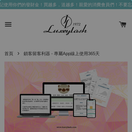
用你們的發財金！買越多，送越多！
親愛的消費會員們！不要忘記使
›
首頁
鎖客留客利器 - 專屬App線上使用365天