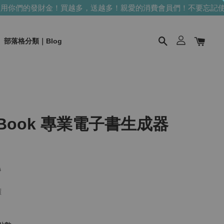
你們的發財金！買越多，送越多！
親愛的消費會員們！不要忘記使用
部落格分類｜Blog
I eBook 專業電子書生成器
9
價