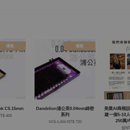
優惠
優惠
 C0.15mm
Dandelion浦公英0.04mm綿密
美業AI商模
系列
建一個5-10
T$ 400
250萬
NT$ 1,800
NT$ 720
從
NT