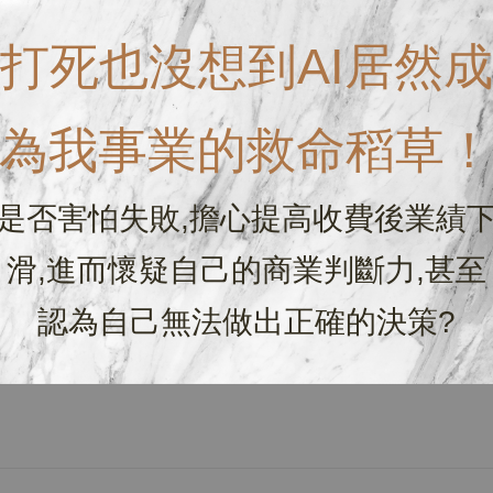
打死也沒想到AI居然成
為我事業的救命稻草
是否害怕失敗,擔心提高收費後業績
滑,進而懷疑自己的商業判斷力,甚至
認為自己無法做出正確的決策?