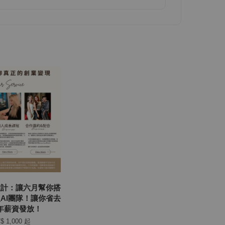
設計：讓六月幫你搭
人AI團隊！讓你省去
/年薪資發放！
$ 1,000
起