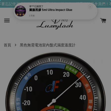
要忘記使用你們的發財金！買越多，送越多！
親愛的消費會員們！不
李***
已購買了
圖藤黑膠 5ml Ultra Impact Glue
2 天前
›
首頁
黑色無需電池室內盤式濕度溫度計