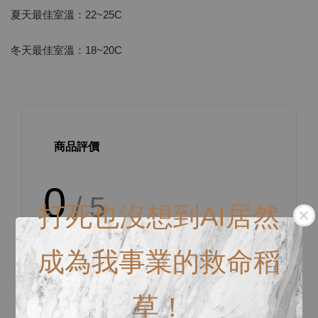
夏天最佳室溫：22~25C
冬天最佳室溫：18~20C
商品評價
0
/ 5
打死也沒想到AI居然
總共有
0
個評價
成為我事業的救命稻
草！