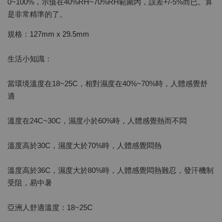
0~100%，示值在40%RH~70%RH範圍內，誤差+/-5%而已。算
是非常精準的了。
規格：127mm x 29.5mm
生活小知識：
當環境溫度在18~25C，相對濕度在40%~70%時，人體感覺舒
適
溫度在24C~30C，濕度小於60%時，人體感覺熱而不悶
溫度高於30C，濕度大於70%時，人體感覺悶熱
溫度高於36C，濕度大於80%時，人體感覺悶熱難忍，發汗機制
受阻，易中暑
亞洲人舒適溫度：18~25C