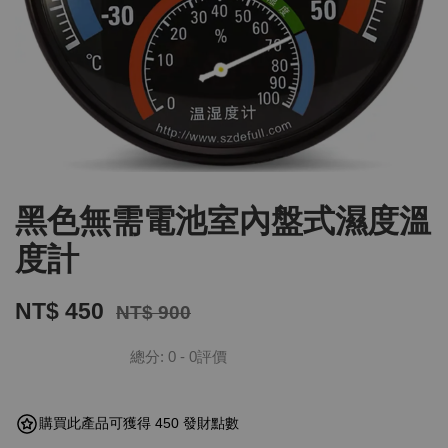
黑色無需電池室內盤式濕度溫
度計
NT$ 450
NT$ 900
總分:
0
-
0
評價
購買此產品可獲得 450 發財點數