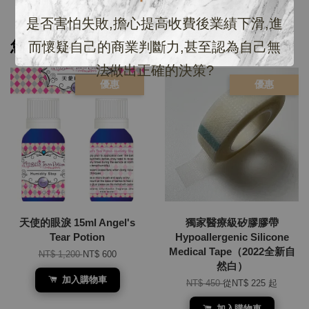
是否害怕失敗,擔心提高收費後業績下滑,進
您可能也喜歡
而懷疑自己的商業判斷力,甚至認為自己無
法做出正確的決策?
優惠
優惠
天使的眼淚 15ml Angel's
獨家醫療級矽膠膠帶
Tear Potion
Hypoallergenic Silicone
Medical Tape（2022全新自
NT$ 1,200
NT$ 600
然白）
加入購物車
NT$ 450
從
NT$ 225
起
加入購物車