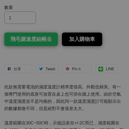
數量
飛毛腿速度結帳去
加入購物車
分享
Tweet
Pin it
LINE
此款無需要電池的濕度溫度計精準度很高。外觀也精美。有一
個專門使用的底座可放置在桌上也可掛在牆上使用。由於空氣
中溫度濕度並不是均衡的，因此同一款溫度濕度計可能顯示出
的數據都會不同，但是絕對不會落差太大。
溫度範圍在30C~50C時，示值誤差在+/-2C而已，濕度範圍在