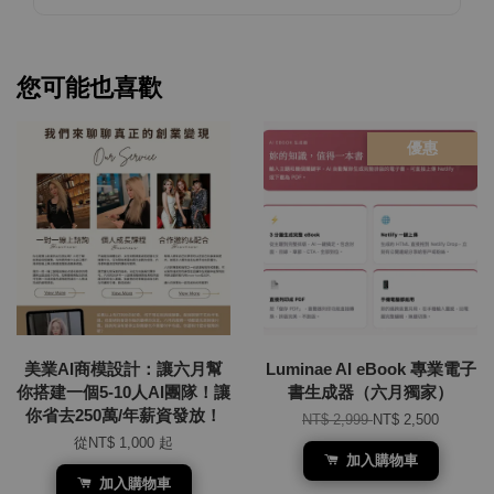
您可能也喜歡
優惠
美業AI商模設計：讓六月幫
Luminae AI eBook 專業電子
你搭建一個5-10人AI團隊！讓
書生成器（六月獨家）
你省去250萬/年薪資發放！
NT$ 2,999
NT$ 2,500
從
NT$ 1,000
起
加入購物車
加入購物車