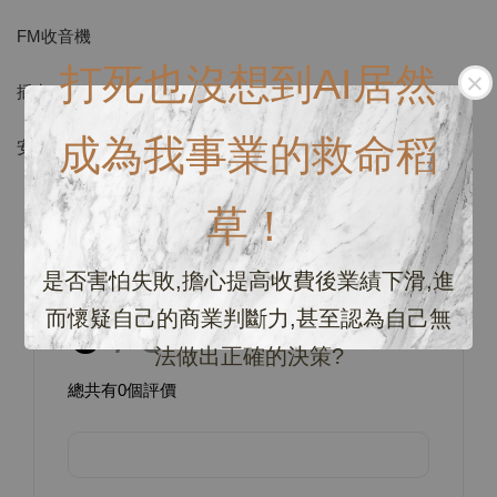
FM收音機
打死也沒想到AI居然
插卡
成為我事業的救命稻
安卓蘋果都可連接！只要有藍牙設備就可馬上享受音樂！
草！
商品評價
是否害怕失敗,擔心提高收費後業績下滑,進
0
而懷疑自己的商業判斷力,甚至認為自己無
/ 5
法做出正確的決策?
總共有
0
個評價