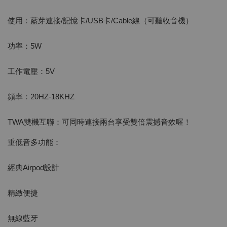
使用：藍芽連接/記憶卡/USB卡/Cable線（可聽收音機）
功率：5W
工作電壓：5V
頻率：20HZ-18KHZ
TWA雙機互聯：可同時連接兩台享受雙倍震撼音效喔！
重低音多功能：
經典Airpod設計
精緻便捷
無線藍牙