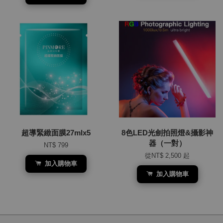
超導緊緻面膜27mlx5
8色LED光劍拍照燈&攝影神
器（一對）
NT$ 799
從
NT$ 2,500
起
加入購物車
加入購物車