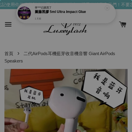
記使用你們的發財金！買越多，送越多！
親愛的消費會員們！不要忘
李***
已購買了
圖藤黑膠 5ml Ultra Impact Glue
1 天前
›
首頁
二代AirPods耳機藍芽收音機音響 Giant AirPods
Speakers