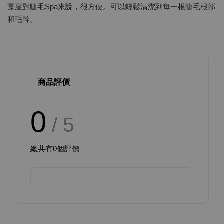
寬度對睫毛Spa來說，很方便。可以輕鬆清潔到每一根睫毛根部
和毛幹。
商品評價
0
/ 5
總共有
0
個評價