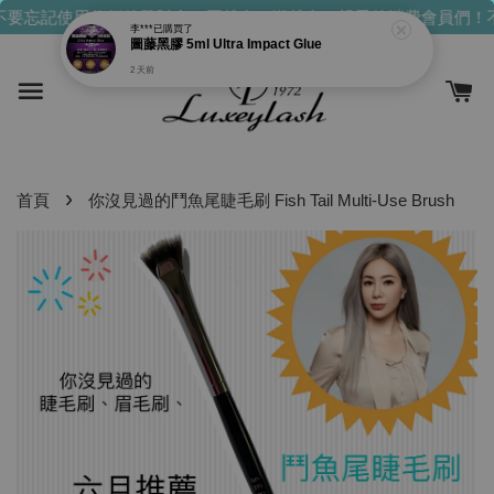
要忘記使用你們的發財金！買越多，送越多！
親愛的消費會員們！
李***
已購買了
圖藤黑膠 5ml Ultra Impact Glue
2 天前
›
首頁
你沒見過的鬥魚尾睫毛刷 Fish Tail Multi-Use Brush