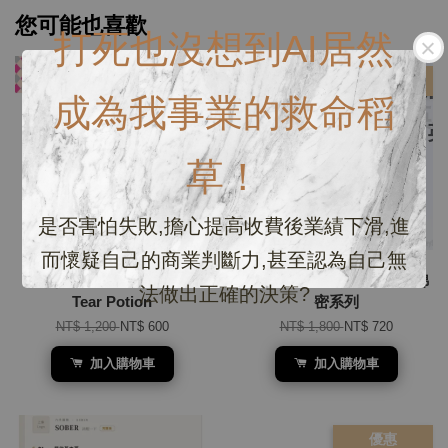
您可能也喜歡
打死也沒想到AI居然
優惠
優惠
成為我事業的救命稻
草！
是否害怕失敗,擔心提高收費後業績下滑,進
而懷疑自己的商業判斷力,甚至認為自己無
天使的眼淚 15ml Angel's
Dandelion浦公英0.04mm綿
法做出正確的決策?
Tear Potion
密系列
NT$ 1,200
NT$ 600
NT$ 1,800
NT$ 720
加入購物車
加入購物車
優惠