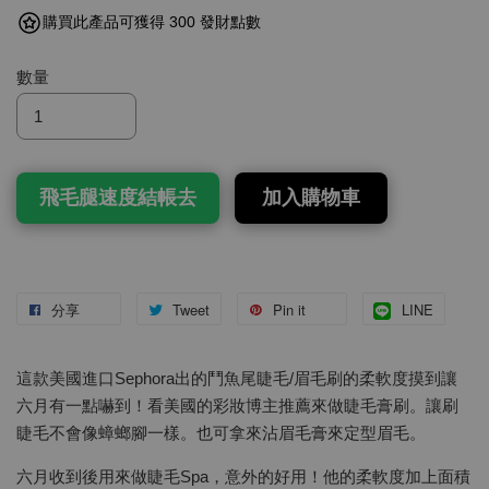
購買此產品可獲得 300 發財點數
數量
飛毛腿速度結帳去
加入購物車
分享
Tweet
Pin it
LINE
這款美國進口Sephora出的鬥魚尾睫毛/眉毛刷的柔軟度摸到讓
六月有一點嚇到！看美國的彩妝博主推薦來做睫毛膏刷。讓刷
睫毛不會像蟑螂腳一樣。也可拿來沾眉毛膏來定型眉毛。
六月收到後用來做睫毛Spa，意外的好用！他的柔軟度加上面積