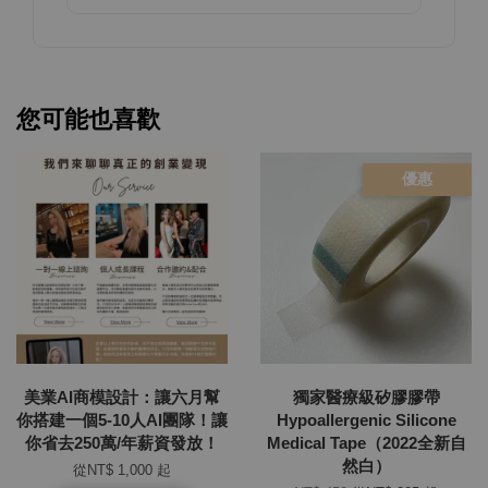
您可能也喜歡
優惠
美業AI商模設計：讓六月幫
獨家醫療級矽膠膠帶
你搭建一個5-10人AI團隊！讓
Hypoallergenic Silicone
你省去250萬/年薪資發放！
Medical Tape（2022全新自
然白）
從
NT$ 1,000
起