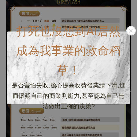
打死也沒想到AI居然
成為我事業的救命稻
草！
是否害怕失敗,擔心提高收費後業績下滑,進
而懷疑自己的商業判斷力,甚至認為自己無
法做出正確的決策?