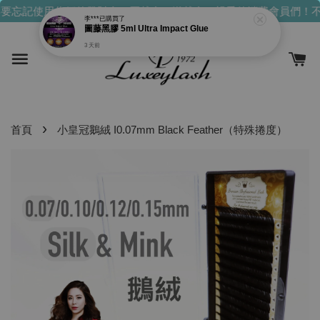
要忘記使用你們的發財金！買越多，送越多！
親愛的消費會員們！不
›
首頁
小皇冠鵝絨 I0.07mm Black Feather（特殊捲度）