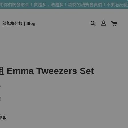
們的發財金！買越多，送越多！
親愛的消費會員們！不要忘記使用你
部落格分類｜Blog
mma Tweezers Set
0
價
點數