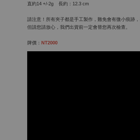
直約14 +/-2g 長約：12.3 cm
請注意！所有夾子都是手工製作，難免會有微小痕跡，
但請您請放心，我們出貨前一定會替您再次檢查。
牌價：
NT2000