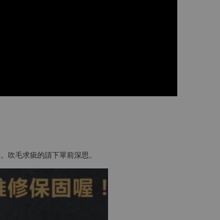
度。吹毛求疵的請下單前深思。