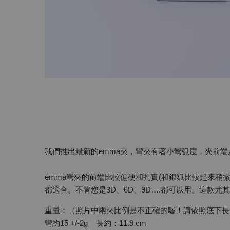
我們推出最新的emma夾，彎夾有著小彎弧度，夾前端
emma彎夾的前端比較偏硬和扎實(和銀狐比較起來
都適合。不管您是3D、6D、9D….都可以用。這款
重量：（照片中兩夾比例是不正確的喔！請依照底下長
彎約15 +/-2g 長約：11.9 cm