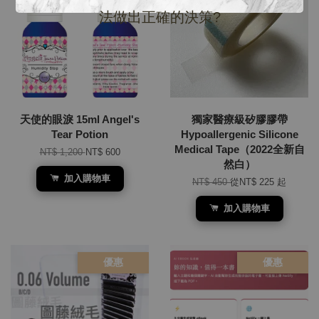
法做出正確的決策?
天使的眼淚 15ml Angel's
獨家醫療級矽膠膠帶
Tear Potion
Hypoallergenic Silicone
Medical Tape（2022全新自
NT$ 1,200
NT$ 600
然白）
加入購物車
NT$ 450
從
NT$ 225
起
加入購物車
優惠
優惠