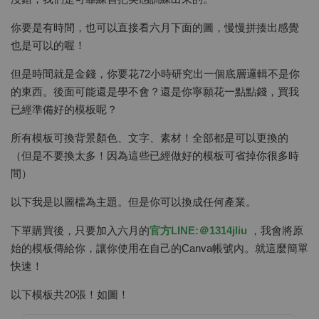
你要是有時間，也可以直接看六月下面的圖，慢慢拼揍出感覺
也是可以的喔！
但是時間就是金錢，你要花72小時研究出一個底層邏輯不是你
的東西。後面可能還是學不會？還是你寧願花一點點錢，買我
已經準備好的模板呢？
所有模板可換背景顏色、文字、素材！全部都是可以更換的
（但是不要換太多！因為這些已經做好的模板可省掉你很多時
間）
以下我是以圖檔為主題。但是你可以換成任何產業。
下單購買後，只要加入六月的
官方LINE:＠1314jliu
，我會將原
始的模板傳給你，讓你使用在自己的Canva帳號內。就這麼簡單
快速！
以下模板共20張！如圖！