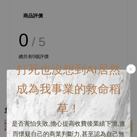
商品評價
0
/ 5
總共有
0
個評價
打死也沒想到AI居然
成為我事業的救命稻
草！
您可能也喜歡
是否害怕失敗,擔心提高收費後業績下滑,進
優惠
優惠
而懷疑自己的商業判斷力,甚至認為自己無