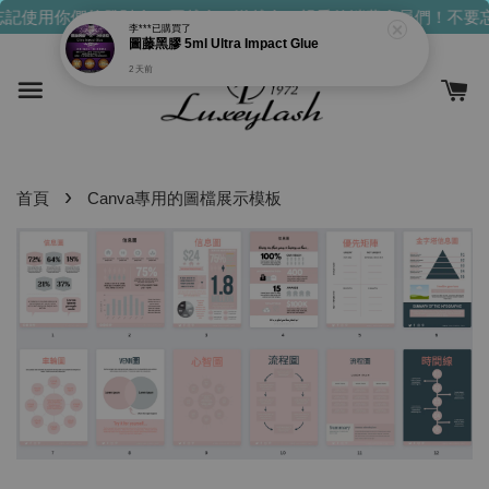
記使用你們的發財金！買越多，送越多！
親愛的消費會員們！不要忘
李***
已購買了
圖藤黑膠 5ml Ultra Impact Glue
2 天前
›
首頁
Canva專用的圖檔展示模板