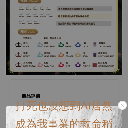
商品評價
打死也沒想到AI居然
0
/ 5
成為我事業的救命稻