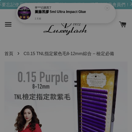
要忘記使用你們的發財金！買越多，送越多！
親愛的消費會員們！不
李***
已購買了
圖藤黑膠 5ml Ultra Impact Glue
2 天前
›
首頁
C0.15 TNL指定紫色毛8-12mm綜合 – 檢定必備