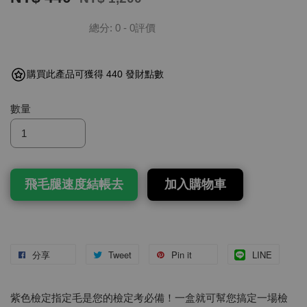
總分:
0
-
0
評價
購買此產品可獲得 440 發財點數
數量
飛毛腿速度結帳去
加入購物車
分享
Tweet
Pin it
LINE
紫色檢定指定毛是您的檢定考必備！一盒就可幫您搞定一場檢