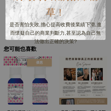
總共有
0
個評價
草！
是否害怕失敗,擔心提高收費後業績下滑,進
而懷疑自己的商業判斷力,甚至認為自己無
法做出正確的決策?
您可能也喜歡
優惠