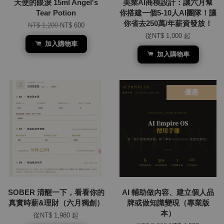
天使的眼淚 15ml Angel's
美業AI商模設計：讓六月幫
Tear Potion
你搭建一個5-10人AI團隊！讓
你省去250萬/年薪資發放！
NT$ 1,200
NT$ 600
從
NT$ 1,000
起
加入購物車
加入購物車
優惠
SOBER 清醒一下，看看你的
AI 輔助做內容、建立個人品
真實時薪&理財（六月獨創）
牌或做知識變現（專業版
本）
從
NT$ 1,980
起