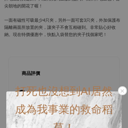
尖朝地的開花了喔！
一面有磁性可吸最少4只夾，另外一面可套3只夾，外加保護布
隔離兩面所放置的夾，讓夾子不會互相碰到。非常貼心好收
納。現在特價優惠中，快點入袋替您的夾子找個家吧！
商品評價
打死也沒想到AI居然
0
/ 5
成為我事業的救命稻
總共有
0
個評價
草！