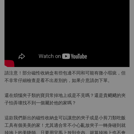
請注意！部分磁性收納盒有些包邊不同和可能有微小瑕疵，但
不非常仔細檢查是看不出差別的，如果介意請勿下單。
還在煩惱夾子類的寶貝常掉地上或是不見嗎？還是貴颼颼的夾
子怕弄壞找不到一個屬於他的家嗎？
這款我們新出的磁性收納盒可以讓您的夾子或是小剪刀類吃飯
工具有個美美的家！尤其適合常不小心亂放夾子一轉身碰到就
掉地上的美睫師。只要用完馬上放到盒內。就算掉地上也不會