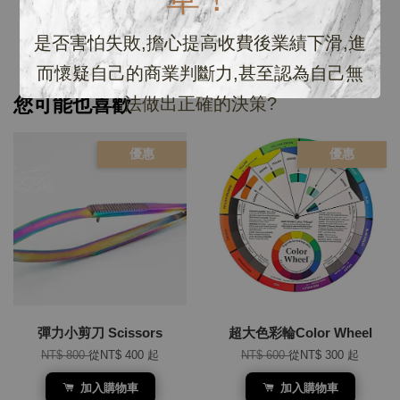
是否害怕失敗,擔心提高收費後業績下滑,進
而懷疑自己的商業判斷力,甚至認為自己無
您可能也喜歡
法做出正確的決策?
優惠
優惠
彈力小剪刀 Scissors
超大色彩輪Color Wheel
NT$ 800
從
NT$ 400
起
NT$ 600
從
NT$ 300
起
加入購物車
加入購物車