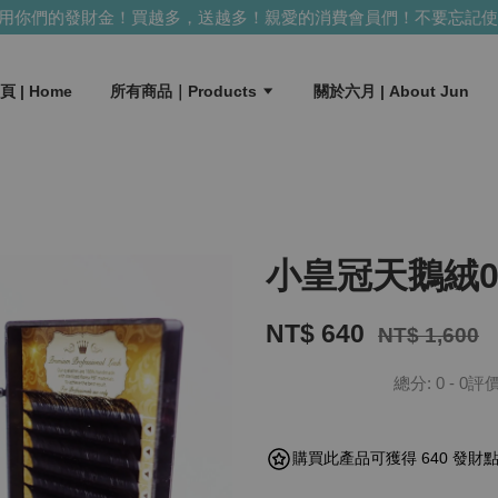
們的發財金！買越多，送越多！
親愛的消費會員們！不要忘記使用你
頁 | Home
所有商品｜Products
關於六月 | About Jun
小皇冠天鵝絨0.0
NT$ 640
NT$ 1,600
總分:
0
-
0
評
購買此產品可獲得 640 發財