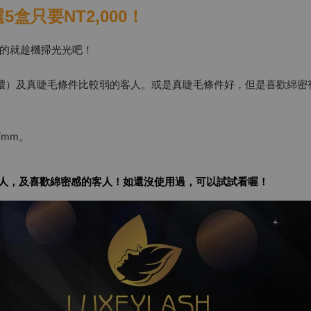
5盒只要NT2,000！
的就趁機掃光光吧！
（超級爆濃）及真睫毛條件比較弱的客人。或是真睫毛條件好，但是喜歡綿
7mm。
客人，及喜歡綿密感的客人！如還沒使用過，可以試試看喔！