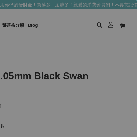
們的發財金！買越多，送越多！
親愛的消費會員們！不要忘記使用你
部落格分類｜Blog
5mm Black Swan
價
點數