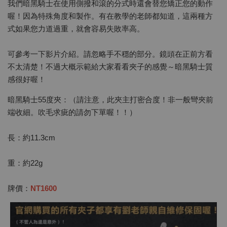
我們暗黑騎士在使用側撥和滾的分式時還會替您矯正您的動作
喔！因為特殊角度和製作。有在教學的老師都知道，這兩種方
式如果您力道過重，就會容易失敗率高。
可參考一下影片介紹。請忽略手不穩的部分。鏡頭在正前方看
不太清楚！不過大概示範給大家看看夾子的感覺～暗黑騎士質
感很好喔！
暗黑騎士55度夾：（請注意，此夾主打密合度！非一般彎夾前
端收細。吹毛求疵的請勿下單喔！！）
長：約11.3cm
重：約22g
牌價：
NT1600