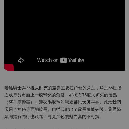
暗黑騎士與75度大師夾的差異主要在於他的角度，角度55度接
近或等於市面上一般彎夾的角度，卻擁有75度大師夾的優點
（密合度極高）。連夾毛取毛的彎處都比大師夾長。此款我們
選用了神秘亮面的鍍黑。自從我們出了霧黑萬能夾後，業界陸
續開始有同行也跟進！可見黑色的魅力真的不可擋。