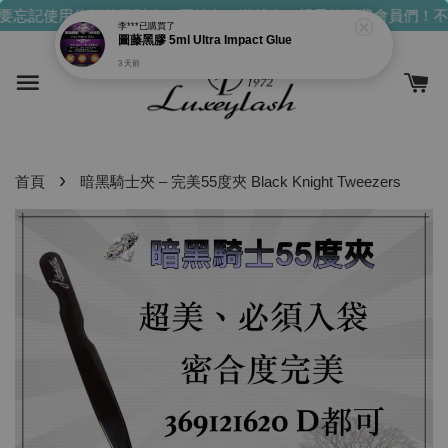
要忘記使用你們的發財金！買越多，送越多！
親愛的消費會員們！不
李***
已購買了
圖藤黑膠 5ml Ultra Impact Glue
3 天前
›
首頁
暗黑騎士夾 – 完美55度夾 Black Knight Tweezers