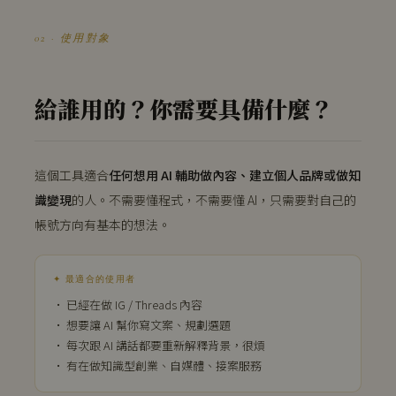
02 · 使用對象
給誰用的？你需要具備什麼？
這個工具適合
任何想用 AI 輔助做內容、建立個人品牌或做知
識變現
的人。不需要懂程式，不需要懂 AI，只需要對自己的
帳號方向有基本的想法。
✦ 最適合的使用者
· 已經在做 IG / Threads 內容
· 想要讓 AI 幫你寫文案、規劃選題
· 每次跟 AI 講話都要重新解釋背景，很煩
· 有在做知識型創業、自媒體、接案服務