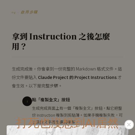
04 · 啟用步驟
拿到 Instruction 之後怎麼
用？
生成完成後，你會拿到一份完整的 Markdown 格式文件。這
份文件要貼入
Claude Project 的 Project Instructions
才
會生效。以下是完整步驟。
點「複製全文」按鈕
1
生成完成頁面上有一個「複製全文」按鈕，點它把整
份 Instruction 複製到剪貼簿。如果手機複製失敗，可
打死也沒想到AI居然
以長按文字框全選再複製。
打開 Claude.ai
2