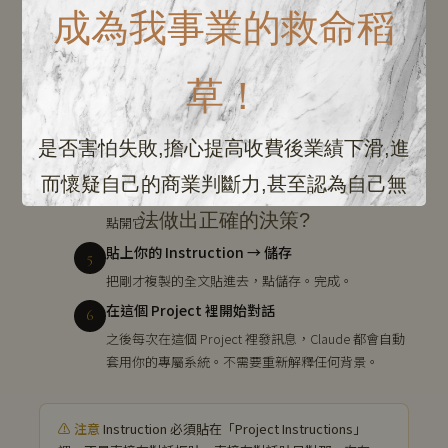
在電腦或手機瀏覽器開啟 claude.ai，登入你的帳號。
成為我事業的救命稻
找到 Projects
3
左側欄有一個「Projects」選項。點它進入，如果還
草！
沒有任何 Project，點「New Project」新增一個，取
一個你記得的名字（例如：我的 IG 系統）。
是否害怕失敗,擔心提高收費後業績下滑,進
點「Project Instructions」
4
進入你的 Project 後，右上角或設定區有「Project
而懷疑自己的商業判斷力,甚至認為自己無
Instructions」（有些版本叫 Custom Instructions）。
法做出正確的決策?
點開它。
貼上你的 Instruction → 儲存
5
把剛才複製的全文貼進去，點儲存。完成。
在這個 Project 裡開始對話
6
之後每次在這個 Project 裡發訊息，Claude 都會自動
套用你的專屬系統。不需要重新解釋任何背景。
Instruction 必須貼在「Project Instructions」