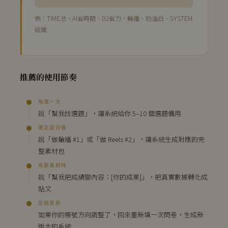
例：TIME池、AI省時間、D2省力、輪播、奶油白、SYSTEM
磁鐵
推薦的使用節奏
每週一次
說「幫我找選題」，讓系統給你 5–10 個選題備用
選定題目後
說「做輪播 #1」或「做 Reels #2」，讓系統生成對應的完
整素材包
有新素材時
說「幫我把成績變內容：[你的成果]」，把真實數據轉化成
貼文
定期更新
如果你的帳號方向調整了，回來重新填一次問卷，生成新
版本的系統