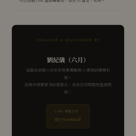
可以透過 LINE 直接聯繫她，或在 IG 留言、私訊。
DESIGNED & MAINTAINED BY
劉紀儀（六月）
這套系統是六月多年商業實戰與 AI 應用的精華封
裝。
如果你想要更深的客製化、或有任何問題想直接問
她：
LINE 聯繫六月
@770omtsd