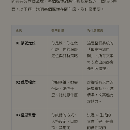
問卷共分六個區塊，每個區塊對應你帳號系統的一個核心層
面。以下逐一說明每個區塊在問什麼、為什麼重要。
區塊
在問什麼
為什麼重要
01 帳號定位
你是誰、你在做
這是整個系統的
什麼、你的深層
「最高指導原
定位與雙軌策略
則」。所有文案
每次產出前都會
先對照這裡。
02 受眾檔案
你服務誰、她要
影響所有文案的
什麼、她怕什
底層驅動力。越
麼、她討厭什麼
精準，文案越有
穿透力。
03 語感聲音
你說話的方式、
決定 AI 生成的
人格設定、口頭
文案「是不是真
禪、禁用詞
的像你說的