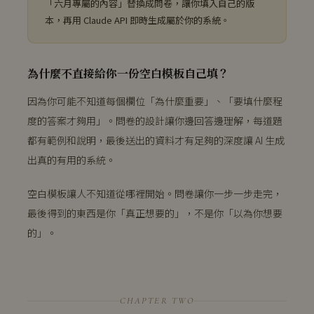
「六月專屬的內容」替換成問卷，讓你填入自己的版
本，再用 Claude API 即時生成屬於你的系統。
為什麼不直接給你一份空白模板自己填？
因為你可能不知道每個欄位「為什麼重要」、「要填什麼程
度的答案才夠用」。問卷的設計讓你邊回答邊理解，每道題
都有範例和說明，最後送出的資料才有足夠的深度讓 AI 生成
出真的有用的系統。
空白模板讓人不知道從哪裡開始。問卷讓你一步一步走完，
最後得到的東西是你「真正想要的」，不是你「以為你想要
的」。
CHAPTER TWO