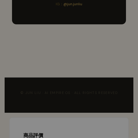
IG：
@jun.junliu
© JUN LIU · AI EMPIRE OS · ALL RIGHTS RESERVED
商品評價