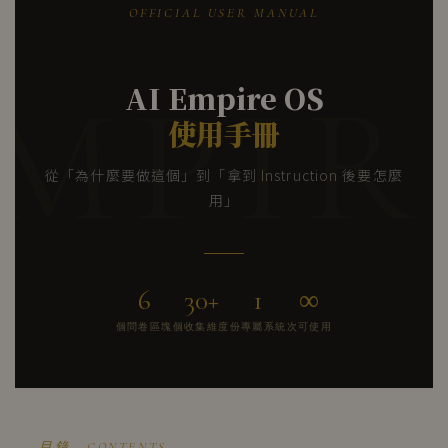
OFFICIAL USER MANUAL
AI Empire OS
使用手冊
從「為什麼要做這個」到「拿到 Instruction 後要怎麼
用」
6
30+
1
∞
個問卷區塊
個收集維度
份專屬系統
次可使用
目錄 · CONTENTS