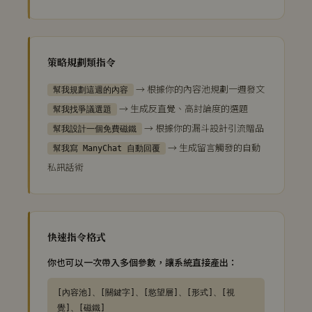
策略規劃類指令
→ 根據你的內容池規劃一週發文
幫我規劃這週的內容
→ 生成反直覺、高討論度的選題
幫我找爭議選題
→ 根據你的漏斗設計引流贈品
幫我設計一個免費磁鐵
→ 生成留言觸發的自動
幫我寫 ManyChat 自動回覆
私訊話術
快速指令格式
你也可以一次帶入多個參數，讓系統直接產出：
[內容池]、[關鍵字]、[慾望層]、[形式]、[視
覺]、[磁鐵]