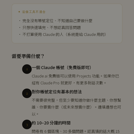
✦ 這個工具不適合
· 完全沒有帳號定位、不知道自己要做什麼
· 只想快速填完、不想認真回答問題
· 不打算使用 Claude 的人（系統是給 Claude 用的）
需要準備什麼？
一個 Claude 帳號（免費版即可）
1
Claude.ai 免費版可以使用 Projects 功能。如果你已
經有 Claude Pro 就更好，有更多對話次數。
對你帳號定位有基本的想法
2
不需要很完整，但至少要知道你做什麼主題、你想幫
誰、你要賣什麼（或未來想賣什麼）。邊填邊想也可
以。
約 10–20 分鐘的時間
3
問卷有 6 個區塊、30 多個問題。認真填的話大概 15