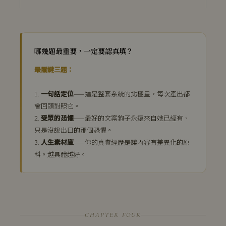
哪幾題最重要，一定要認真填？
最關鍵三題：
1.
一句話定位
——這是整套系統的北極星，每次產出都
會回頭對照它。
2.
受眾的恐懼
——最好的文案鉤子永遠來自她已經有、
只是沒說出口的那個恐懼。
3.
人生素材庫
——你的真實經歷是讓內容有差異化的原
料。越具體越好。
CHAPTER FOUR