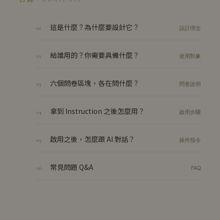
這是什麼？為什麼要設計它？
01
設計理念
給誰用的？你需要具備什麼？
02
使用對象
六個問卷區塊，各在問什麼？
03
問卷說明
拿到 Instruction 之後怎麼用？
04
啟用步驟
啟用之後，怎麼跟 AI 對話？
05
操作指令
常見問題 Q&A
06
FAQ