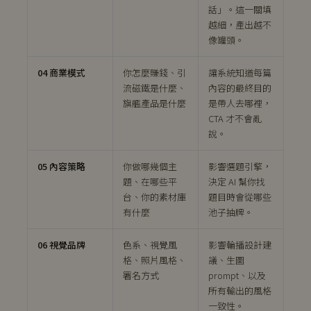
話」。這一關填
越細，產出越不
像罐頭。
04 商業模式
你怎麼賺錢、引
讓系統知道每篇
流磁鐵是什麼、
內容的最終目的
旗艦產品是什麼
是帶人去哪裡，
CTA 才不會亂
說。
05 內容策略
你做哪幾個主
影響選題引擎，
題、在哪些平
決定 AI 幫你找
台、你的素材庫
題目時會從哪些
有什麼
池子抽牌。
06 視覺品牌
色系、視覺風
影響輪播設計建
格、照片風格、
議、生圖
署名方式
prompt、以及
所有輸出的風格
一致性。