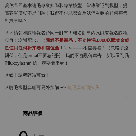
讓你帶回基本睫毛專業知識和專業模型。當專業遇到模型，提
高客單價就不是問題！我們不也就都會為我們看到的任何專業
所買單嗎？
📌📌請勿和課程報名於同一訂單！報名訂單內只能有報名課程
項目！謝謝配合。（
課程不是產品，不支持滿3,000送購物金或
是使用任何折扣卷和儲值金！
）<--------很重要喔！（忽略了沒
關係，但是email不要忘記開！我們不會亂傳廣告！所以看到我
們luxeylash的信一定要開來看！
📌線上課程隨時可看！
📌睫毛模型套組可另外加購 -->
睫毛套組請按我
商品評價