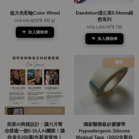
超大色彩輪Color Wheel
Dandelion浦公英0.04mm綿
密系列
NT$ 600
從
NT$ 300
起
NT$ 1,800
NT$ 720
加入購物車
加入購物車
優惠
美業AI商模設計：讓六月幫
獨家醫療級矽膠膠帶
你搭建一個5-10人AI團隊！讓
Hypoallergenic Silicone
你省去250萬/年薪資發放！
Medical Tape（2022全新自