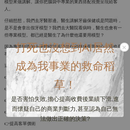
模型來做講解。讓你把腦袋中專業的東西搭配視覺呈現給客
人。
仔細想想，我們去牙醫那邊。醫生講解牙齒保健或是問題時，
是不是會拿出假牙模型？我們去大醫院看病時，醫生也會有一
些專業模型。都已經是醫生了為什麼他還要用模型？
打死也沒想到AI居然
因為專業知識加上硬體模型等於信任和俘虜受眾的心！這也是
專業的表象。
成為我事業的救命稻
這堂課程將會讓你學到：
👉認識你的毛料
草！
👉坊間毛料差異
是否害怕失敗,擔心提高收費後業績下滑,進
👉分辨毛料優勢
而懷疑自己的商業判斷力,甚至認為自己無
👉正確教育客人
法做出正確的決策?
👉提高客單價術