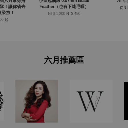
：讓六月幫你搭
小皇冠鵝絨 0.07mm Black
AI 
I團隊！讓你省去
Feather（也有下睫毛喔）
從
NT
薪資發放！
NT$ 1,200
NT$ 480
000
起
六月推薦區