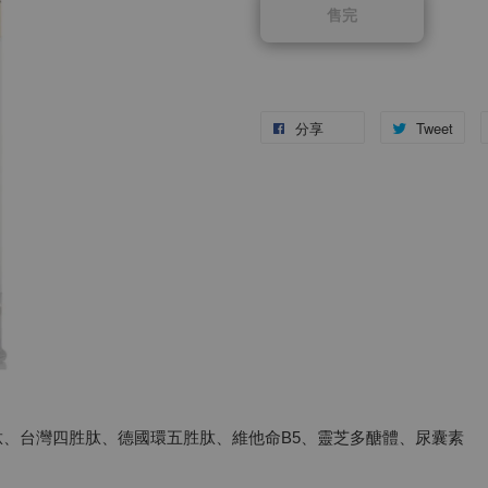
售完
分享
Tweet
肽、台灣四胜肽、德國環五胜肽、維他命B5、靈芝多醣體、尿囊素