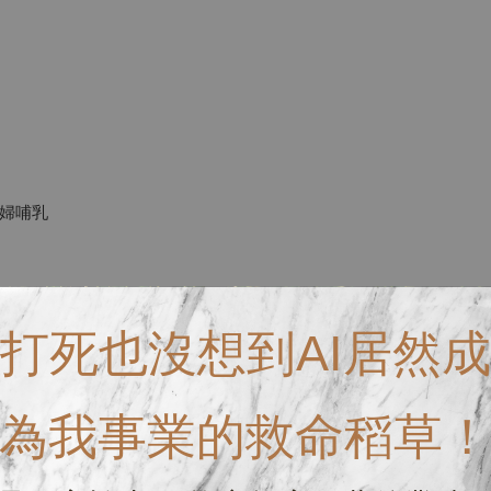
婦哺乳
打死也沒想到AI居然成
為我事業的救命稻草