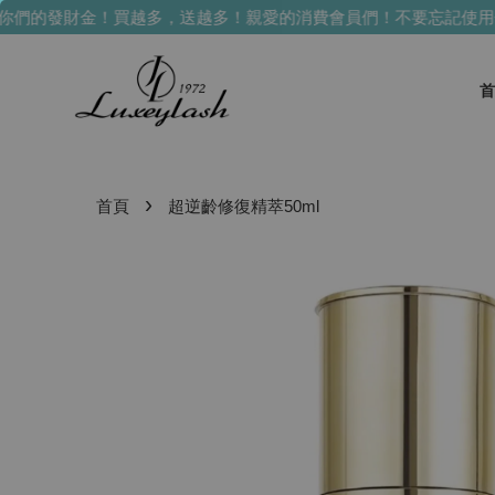
們的發財金！買越多，送越多！
親愛的消費會員們！不要忘記使用你
首
›
首頁
超逆齡修復精萃50ml