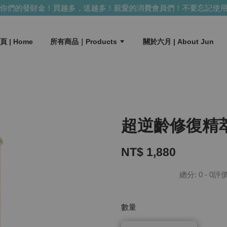
們的發財金！買越多，送越多！
親愛的消費會員們！不要忘記使用你
頁 | Home
所有商品｜Products
關於六月 | About Jun
超逆齡修復精萃
NT$ 1,880
總分:
0
-
0
評
數量