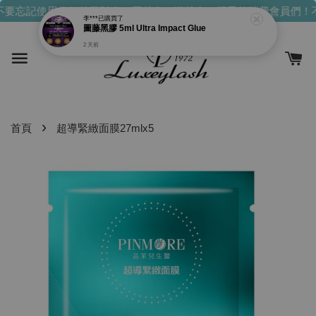
要忘記使用你們的發財金！買越多，送越多！
親愛的消費會員們！不
李***
已購買了
圖藤黑膠 5ml Ultra Impact Glue
2 天前
›
首頁
超導緊緻面膜27mlx5