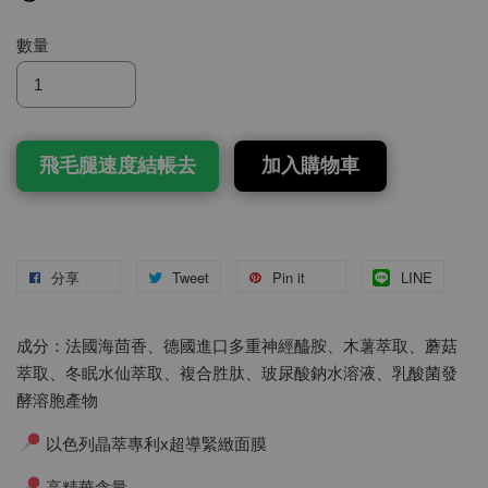
數量
飛毛腿速度結帳去
加入購物車
分享
Tweet
Pin it
LINE
成分：法國海茴香、德國進口多重神經醯胺、木薯萃取、蘑菇
萃取、冬眠水仙萃取、複合胜肽、玻尿酸鈉水溶液、乳酸菌發
酵溶胞產物
以色列晶萃專利x超導緊緻面膜
高精華含量