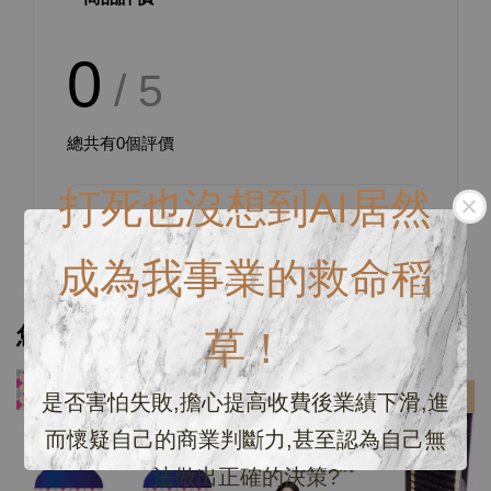
0
/ 5
總共有
0
個評價
打死也沒想到AI居然
成為我事業的救命稻
您可能也喜歡
草！
優惠
優惠
是否害怕失敗,擔心提高收費後業績下滑,進
而懷疑自己的商業判斷力,甚至認為自己無
法做出正確的決策?