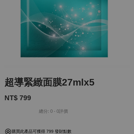
超導緊緻面膜27mlx5
NT$ 799
總分:
0
-
0
評價
購買此產品可獲得 799 發財點數