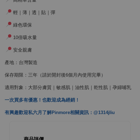
輕｜薄｜透｜貼｜彈
綠色環保
10倍吸水量
安全親膚
產地：台灣製造
保存期限：三年（請於開封後6個月內使用完畢）
適用對象：大部分膚質｜敏感肌｜油性肌｜乾性肌｜孕婦哺乳
一次買多有優惠！也歡迎成為經銷！
有興趣歡迎私六月了解Pinmore相關資訊：@1314jliu
商品評價