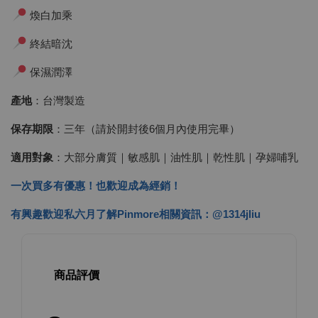
煥白加乘
終結暗沈
保濕潤澤
產地
：台灣製造
保存期限
：三年（請於開封後6個月內使用完畢）
適用對象
：大部分膚質｜敏感肌｜油性肌｜乾性肌｜孕婦哺乳
一次買多有優惠！也歡迎成為經銷！
有興趣歡迎私六月了解Pinmore相關資訊：@1314jliu
商品評價