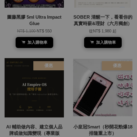
圖藤黑膠 5ml Ultra Impact
SOBER 清醒一下，看看你的
Glue
真實時薪&理財（六月獨創）
NT$ 1,100
NT$ 550
從
NT$ 1,980
起
加入購物車
加入購物車
優惠
優惠
AI 輔助做內容、建立個人品
小皇冠Smart（秒開花勁爆18
牌或做知識變現（專業版
排隆重上市）