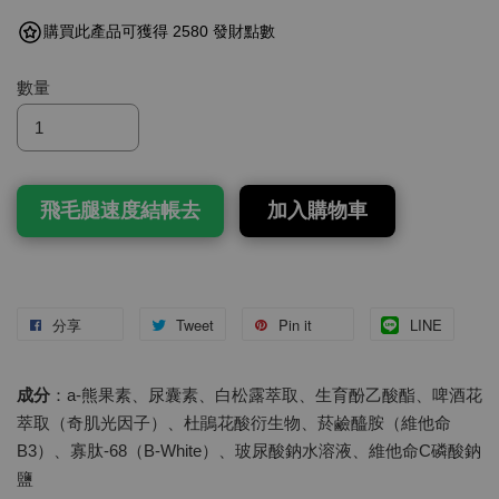
購買此產品可獲得 2580 發財點數
數量
飛毛腿速度結帳去
加入購物車
分享
Tweet
Pin it
LINE
成分
：a-熊果素、尿囊素、白松露萃取、生育酚乙酸酯、啤酒花
萃取（奇肌光因子）、杜鵑花酸衍生物、菸鹼醯胺（維他命
B3）、寡肽-68（B-White）、玻尿酸鈉水溶液、維他命C磷酸鈉
鹽