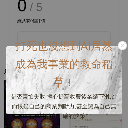
0
/ 5
總共有
0
個評價
打死也沒想到AI居然
成為我事業的救命稻
您可能也喜歡
草！
優惠
是否害怕失敗,擔心提高收費後業績下滑,進
而懷疑自己的商業判斷力,甚至認為自己無
法做出正確的決策?