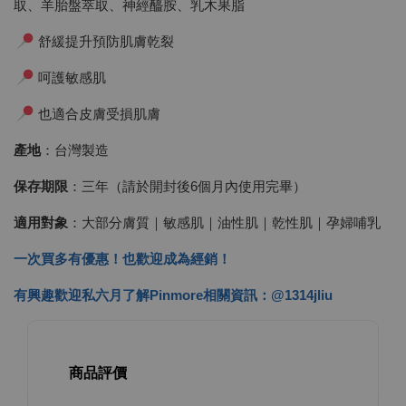
取、羊胎盤萃取、神經醯胺、乳木果脂
舒緩提升預防肌膚乾裂
呵護敏感肌
也適合皮膚受損肌膚
產地
：台灣製造
保存期限
：三年（請於開封後6個月內使用完畢）
適用對象
：大部分膚質｜敏感肌｜油性肌｜乾性肌｜孕婦哺乳
一次買多有優惠！也歡迎成為經銷！
有興趣歡迎私六月了解Pinmore相關資訊：@1314jliu
商品評價