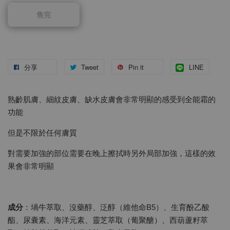
售完
分享
Tweet
Pin it
LINE
熟齡肌膚、細紋皮膚、缺水皮膚會非常明顯的感受到全能霜的
功能
但是不限於任何膚質
對需要加強的部位需要在晚上擦拭時另外局部加強，這樣的效
果會非常明顯
成分
：堝牛萃取、沒藥醇、泛醇（維他命B5）、生育酚乙酸
酯、尿囊素、海洋元素、靈芝萃取（葡聚醣）、西葫蘆籽萃