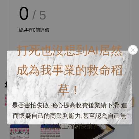
0
/ 5
總共有
0
個評價
打死也沒想到AI居然
成為我事業的救命稻
您可能也喜歡
草！
優惠
優惠
是否害怕失敗,擔心提高收費後業績下滑,進
而懷疑自己的商業判斷力,甚至認為自己無
法做出正確的決策?