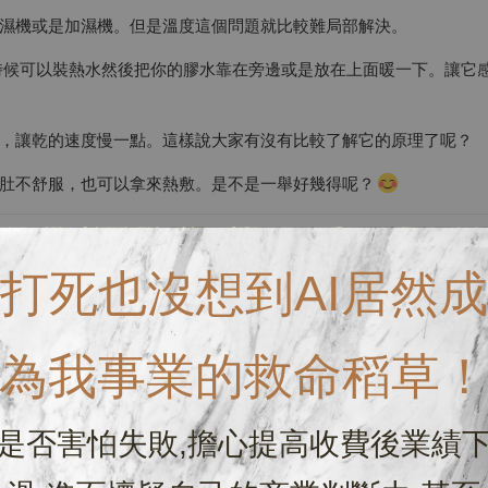
濕機或是加濕機。但是溫度這個問題就比較難局部解決。
時候可以裝熱水然後把你的膠水靠在旁邊或是放在上面暖一下。讓它
，讓乾的速度慢一點。這樣說大家有沒有比較了解它的原理了呢？
肚不舒服，也可以拿來熱敷。是不是一舉好幾得呢？
打死也沒想到AI居然成
為我事業的救命稻草
是否害怕失敗,擔心提高收費後業績