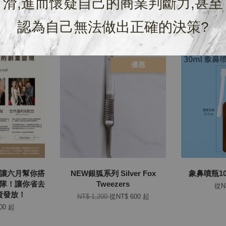
滑,進而懷疑自己的商業判斷力,甚至
認為自己無法做出正確的決策?
優惠
：讓六月幫你搭
NEW銀狐系列 Silver Fox
象鼻噴瓶10m
I團隊！讓你省去
Tweezers
從
N
薪資發放！
NT$ 1,200
從
NT$ 600
起
000
起