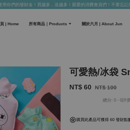
用你們的發財金！買越多，送越多！
親愛的消費會員們！不要忘記使
頁 | Home
所有商品｜Products
關於六月 | About Jun
可愛熱/冰袋 Sma
NT$ 60
NT$ 100
總分:
0
-
0
評
購買此產品可獲得 60 發財點