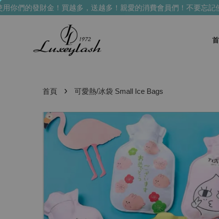
你們的發財金！買越多，送越多！
親愛的消費會員們！不要忘記使
首
›
首頁
可愛熱/冰袋 Small Ice Bags