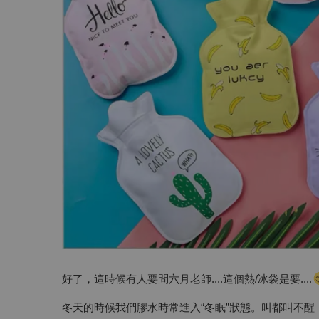
好了，這時候有人要問六月老師....這個熱/冰袋是要....
冬天的時候我們膠水時常進入“冬眠”狀態。叫都叫不