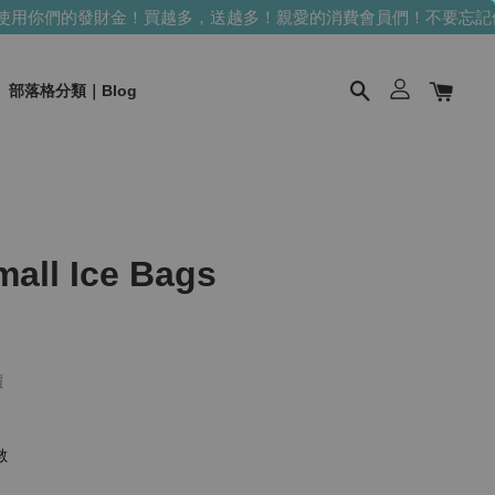
用你們的發財金！買越多，送越多！
親愛的消費會員們！不要忘記使
部落格分類｜Blog
ll Ice Bags
價
數