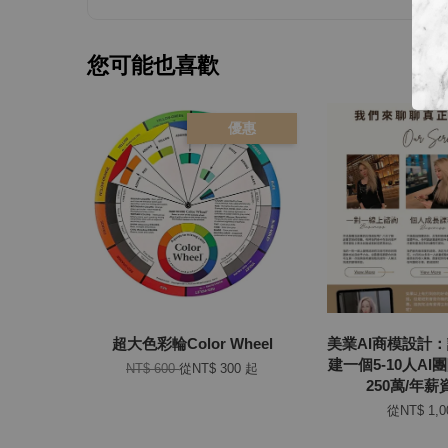
您可能也喜歡
優惠
超大色彩輪Color Wheel
美業AI商模設計
建一個5-10人A
NT$ 600
從
NT$ 300
起
250萬/年
從
NT$ 1,