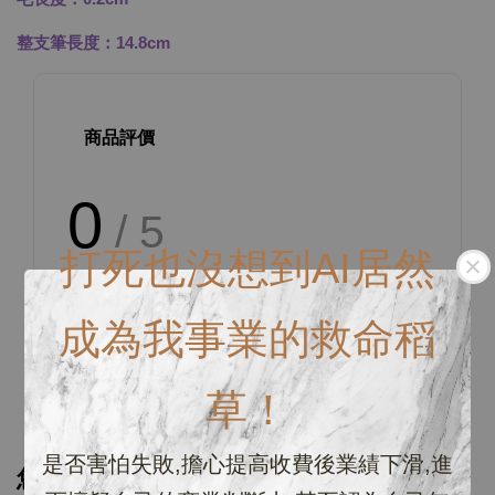
整支筆長度：14.8cm
商品評價
0
/ 5
打死也沒想到AI居然
總共有
0
個評價
成為我事業的救命稻
草！
是否害怕失敗,擔心提高收費後業績下滑,進
您可能也喜歡