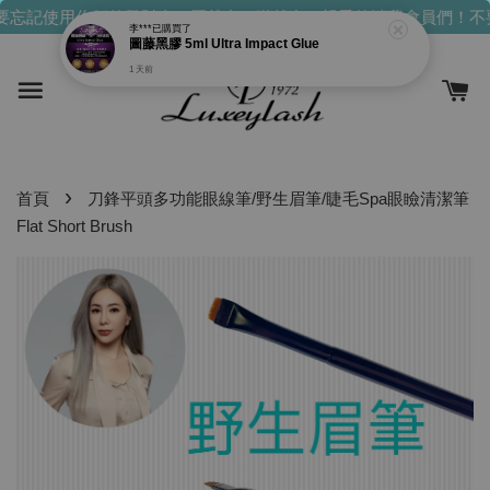
要忘記使用你們的發財金！買越多，送越多！
親愛的消費會員們！不
李***
已購買了
圖藤黑膠 5ml Ultra Impact Glue
1 天前
›
首頁
刀鋒平頭多功能眼線筆/野生眉筆/睫毛Spa眼瞼清潔筆
Flat Short Brush