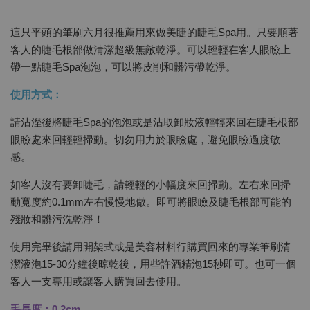
這只平頭的筆刷六月很推薦用來做美睫的睫毛Spa用。只要順著
客人的睫毛根部做清潔超級無敵乾淨。可以輕輕在客人眼瞼上
帶一點睫毛Spa泡泡，可以將皮削和髒污帶乾淨。
使用方式：
請沾溼後將睫毛Spa的泡泡或是沾取卸妝液輕輕來回在睫毛根部
眼瞼處來回輕輕掃動。切勿用力於眼瞼處，避免眼瞼過度敏
感。
如客人沒有要卸睫毛，請輕輕的小幅度來回掃動。左右來回掃
動寬度約0.1mm左右慢慢地做。即可將眼瞼及睫毛根部可能的
殘妝和髒污洗乾淨！
使用完畢後請用開架式或是美容材料行購買回來的專業筆刷清
潔液泡15-30分鐘後晾乾後，用些許酒精泡15秒即可。也可一個
客人一支專用或讓客人購買回去使用。
毛長度：0.2cm