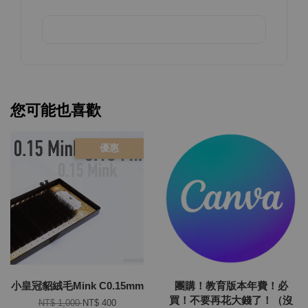
您可能也喜歡
優惠
小皇冠貂絨毛Mink C0.15mm
團購！教育版本年費！必
買！不要再花大錢了！（沒
NT$ 1,000
NT$ 400