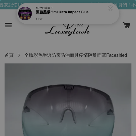
忘記使用你們的發財金！買越多，送越多！
親愛的消費會員們！不要
›
首頁
全臉彩色半透防雾防油面具疫情隔離面罩Faceshied