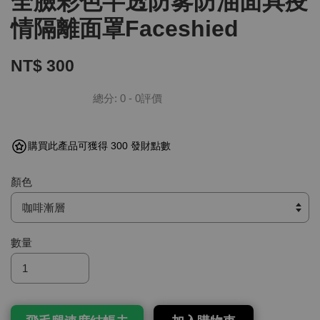
全臉彩色半透防雾防油面具疫
情隔離面罩Faceshied
NT$ 300
總分:
0
-
0
評價
購買此產品可獲得 300 發財點數
顏色
數量