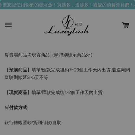
不要忘記使用你們的發財金！買越多，送越多！
親愛的消費會員們！
🛒賣場商品均現貨商品（除特別標示商品外）
【
預購商品
】填單/匯款完成後約7~20個工作天內出貨,若遇海關
查驗則順延3~5天不等
【
現貨商品
】填單/匯款完成後1-2個工作天內出貨
🛒
付款方式
-
銀行轉帳匯款/貨到付款/自取