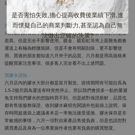
草！
退換貨，收到商品請於當日開箱錄影逾期恕不受理！
是否害怕失敗,擔心提高收費後業績下滑,進
－－－－－－－－－－－－－－－－－－－
而懷疑自己的商業判斷力,甚至認為自己無
買夾須知：
六月店內所有夾子類都是手工製作。同一批都會有些許外型上
法做出正確的決策?
差異。但是完全不影響使用。鍍金、鍍彩虹等夾上面難免都會
運送上有極為輕微痕跡。但是不會有明顯刮痕，更不影響使
用。買過的朋友都知道六月夾子的品質。六月都是用高規格來
提醒買家注意事項。很多客人完全看不出上述問題。
買膠水須知：
六月店內的膠水大部分都是當月製造。疫情期間有可能拉長為
1.5-2個月因為運送有時突然停止。所以我們會抓多一點的量避
免支持我們膠水的您臨時買不到。但是絕對保證新鮮，品質也
都有售後服務保證。收到膠水麻煩先閱讀外包裝袋上說明。保
存時間超過袋上建議者本店一率無法接受退換。膠水保存是非
常敏感的事情，六月一項對自家產品售後負責，但是也請您對
購買產品及身為一位專業操作者也要有負責的購買態度。