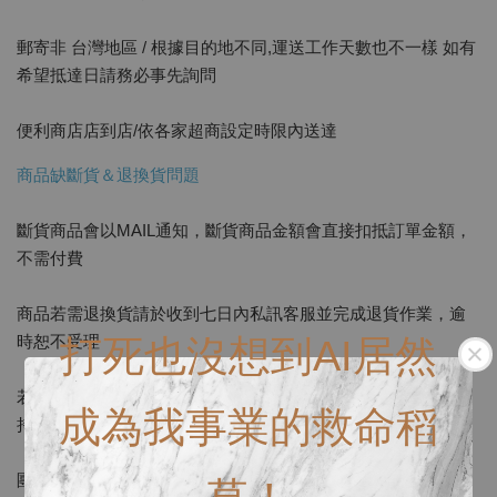
郵寄非 台灣地區 / 根據目的地不同,運送工作天數也不一樣 如有
希望抵達日請務必事先詢問
便利商店店到店/依各家超商設定時限內送達
商品缺斷貨＆退換貨問題
斷貨商品會以MAIL通知，斷貨商品金額會直接扣抵訂單金額，
不需付費
商品若需退換貨請於收到七日內私訊客服並完成退貨作業，逾
時恕不受理
打死也沒想到AI居然
若商品非瑕疵，因人為因素需退換貨，需自付來回運費，並保
成為我事業的救命稻
持完整寄回
團購商品視同買斷，無七天鑑賞期，除瑕疵品外其餘皆不受理