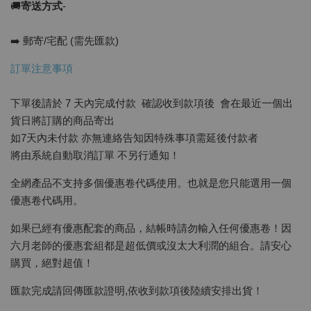
🚚
寄送方式
-
➡️ 郵寄/宅配 (需先匯款)
訂單注意事項
下單後請於 7 天內完成付款 確認收到款項後 會在最近一個出
貨日將訂購的商品寄出
如7天內未付款 亦無連絡告知因特殊事項需延後付款者
將由系統自動取消訂單 不另行通知！
全網產品不支持多個優惠卷代碼使用。也就是您只能選用一個
優惠卷代碼用。
如果已經有優惠配套的商品，結帳時請勿輸入任何優惠卷！因
六月老師的優惠套組都是超低價或沒太大利潤的組合。請安心
購買，絕對超值！
匯款完成請回傳匯款證明,依收到款項後陸續安排出貨！