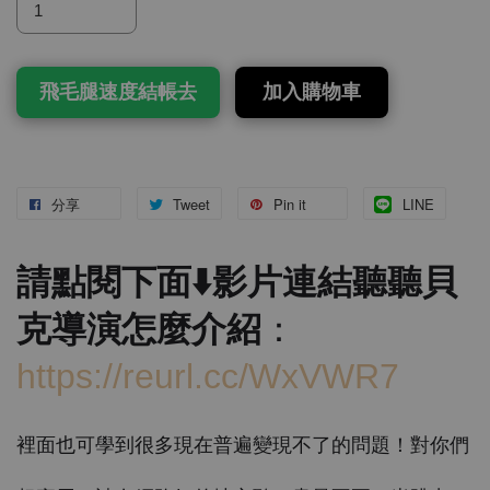
飛毛腿速度結帳去
加入購物車
分享
Tweet
Pin it
LINE
請點閱下面⬇️影片連結聽聽貝
克導演怎麼介紹
：
https://reurl.cc/WxVWR7
裡面也可學到很多現在普遍變現不了的問題！對你們