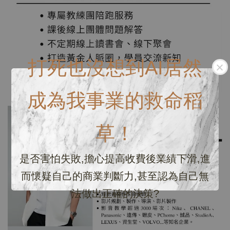
打死也沒想到AI居然
成為我事業的救命稻
草！
是否害怕失敗,擔心提高收費後業績下滑,進
而懷疑自己的商業判斷力,甚至認為自己無
法做出正確的決策?