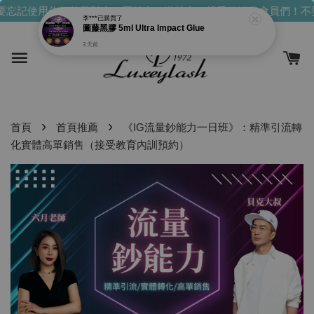
忘記使用你們的發財金！買越多，送越多！
親愛的消費會員們！不要
›
›
首頁
首頁推薦
《IG流量鈔能力一日班》：精準引流轉
化實體高單銷售（接受教育內訓預約）