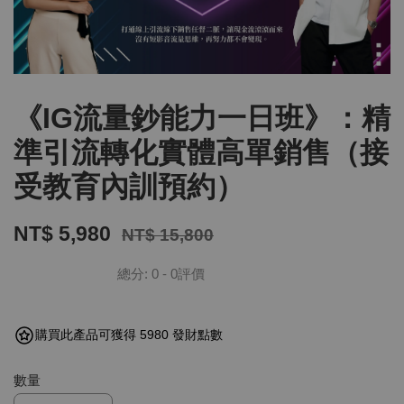
《IG流量鈔能力一日班》：精
準引流轉化實體高單銷售（接
受教育內訓預約）
NT$ 5,980
NT$ 15,800
總分:
0
-
0
評價
購買此產品可獲得 5980 發財點數
數量