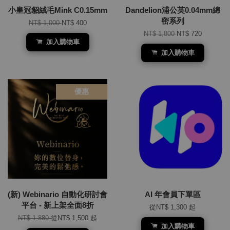
小皇冠貂絨毛Mink C0.15mm
Dandelion浦公英0.04mm綿
密系列
NT$ 1,000
NT$ 400
NT$ 1,800
NT$ 720
加入購物車
加入購物車
優惠
(新) Webinario 自動化研討會
AI 年會員下單區
平台 - 新上架全面8折
從
NT$ 1,300
起
NT$ 1,880
從
NT$ 1,500
起
加入購物車