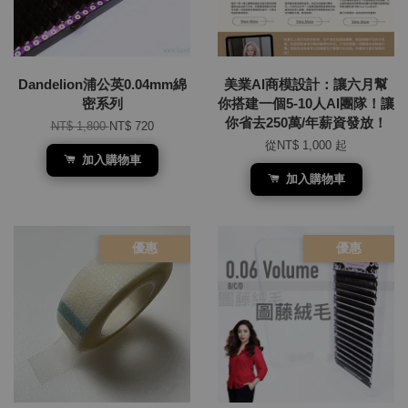
Dandelion浦公英0.04mm綿
美業AI商模設計：讓六月幫
密系列
你搭建一個5-10人AI團隊！讓
你省去250萬/年薪資發放！
NT$ 1,800
NT$ 720
從
NT$ 1,000
起
加入購物車
加入購物車
優惠
優惠