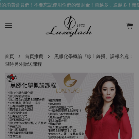
的消費會員們！不要忘記使用你們的發財金！買越多，送越多！
親愛
›
›
首頁
首頁推薦
黑膠化學概論『線上錄播』課報名處：
限時另外贈送課程