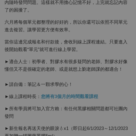
內隨時發問問題。這樣就不用擔心記憶不好，上完就忘記內容
了的困擾了。
六月將每個單元都整理的好好的，所以你還可以依照不同單元
進去複習。讓學習更方便有效率。
當你這邊完成報名和付款後，會收到線上課程連結。只要進入
後開始觀看“單元”就可進行線上學習。
►適合人士：初學者、對膠水有很多疑問的老師、對膠水好像
懂但又不是很確定的老師、或是就想上劉老師課的都適合！
►請自備：筆記＆一顆求學的心！
►線上課程時長：
您將有3個月的時間觀看課程
►所有學員將可加入官方賴：有任何黑膠相關問題都可社團內
發問
►新生報名再送天使的眼淚💧x1（即日起6/1/2023～12/1/2023
再加贈一罐圖藤黑膠5ml）