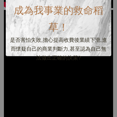
成為我事業的救命稻
草！
是否害怕失敗,擔心提高收費後業績下滑,進
而懷疑自己的商業判斷力,甚至認為自己無
法做出正確的決策?