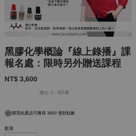
黑膠化學概論『線上錄播』課
報名處：限時另外贈送課程
NT$ 3,600
總分:
0
-
0
評價
購買此產品可獲得 3600 發財點數
數量