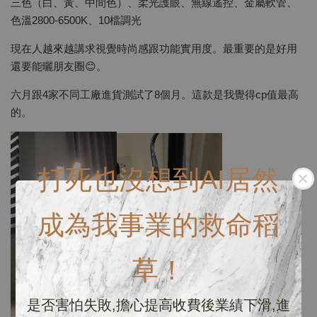
三色（白、黃、中間色）、柔光護眼、無線遙控、金屬軟管、
色溫2800-6500K、10檔調光
現在人越來越講求視覺時尚感跟功能實用度。最重要的是好用
還要能曬朋友圈😊。
六月跟4家不同工廠進貨測試了8個月。這款是我覺得cp值最高
的。
打死也沒想到AI居然
成為我事業的救命稻
草！
是否害怕失敗,擔心提高收費後業績下滑,進