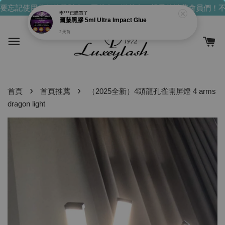
2 天前
要忘記使用你們的發財金！買越多，送越多！
親愛的消費會員們！不
›
›
首頁
首頁推薦
（2025全新）4頭龍孔雀開屏燈 4 arms
dragon light