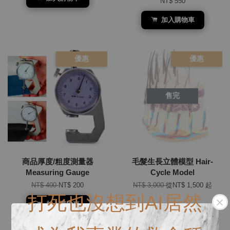
NT$ 550
加入購物車
優惠
優惠
售完
商品厚度/粗度測量器
毛髮生長立體模型 Hair-
Measuring Gauge
Cycle Model
NT$ 400
NT$ 200
NT$ 3,000
從
NT$ 1,500
起
打死也沒想到AI居然
加入購物車