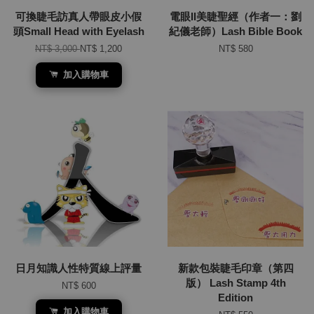
可換睫毛訪真人帶眼皮小假
電眼II美睫聖經（作者一：劉
頭Small Head with Eyelash
紀儀老師）Lash Bible Book
NT$ 3,000
NT$ 1,200
NT$ 580
加入購物車
日月知識人性特質線上評量
新款包裝睫毛印章（第四
版） Lash Stamp 4th
NT$ 600
Edition
加入購物車