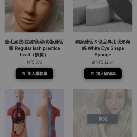
睫毛嫁接/紋繡/美容/彩妝練習
獨家練習＆做品專用眼形海
頭 Regular lash practice
綿 White Eye Shape
head（缺貨）
Sponge
NT$ 375
從
NT$ 12
起
加入購物車
加入購物車
售完