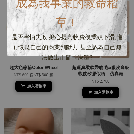
成為我事業的救命稻
優惠
草！
是否害怕失敗,擔心提高收費後業績下滑,進
而懷疑自己的商業判斷力,甚至認為自己無
法做出正確的決策?
超大色彩輪Color Wheel
超逼真柔軟帶睫毛&眼皮高級
軟皮矽膠假頭 – 仿真頭
NT$ 600
從
NT$ 300
起
NT$ 2,700
加入購物車
加入購物車