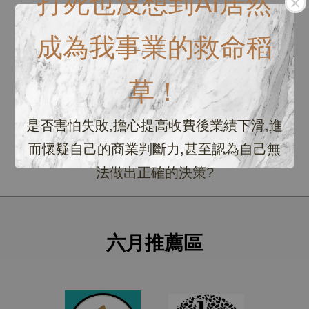
打死也沒想到AI居然
成為我事業的救命稻
草！
是否害怕失敗,擔心提高收費後業績下滑,進
而懷疑自己的商業判斷力,甚至認為自己無
法做出正確的決策?
六月推薦區