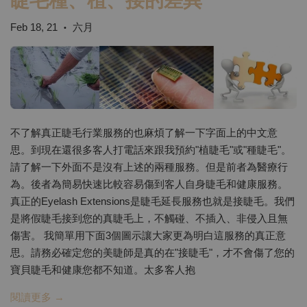
睫毛種、植、接的差異
Feb 18, 21
六月
•
不了解真正睫毛行業服務的也麻煩了解一下字面上的中文意
思。到現在還很多客人打電話來跟我預約"植睫毛"或"種睫毛"。
請了解一下外面不是沒有上述的兩種服務。但是前者為醫療行
為。後者為簡易快速比較容易傷到客人自身睫毛和健康服務。
真正的Eyelash Extensions是睫毛延長服務也就是接睫毛。我們
是將假睫毛接到您的真睫毛上，不觸碰、不插入、非侵入且無
傷害。 我簡單用下面3個圖示讓大家更為明白這服務的真正意
思。請務必確定您的美睫師是真的在"接睫毛"，才不會傷了您的
寶貝睫毛和健康您都不知道。太多客人抱
閱讀更多 →