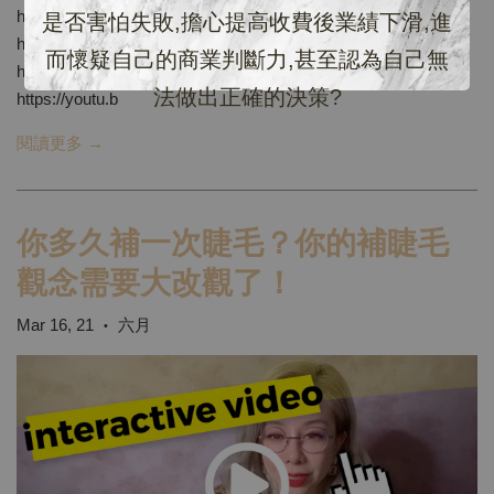
https://youtu.be/w_Pf3AxpbTk 膠水基本認知：
是否害怕失敗,擔心提高收費後業績下滑,進
https://youtu.be/h-rOD9WGp-Q 到底膠水什麼濃稠度是對的？
而懷疑自己的商業判斷力,甚至認為自己無
https://youtu.be/870RddUgzzQ 倒出膠水正確方式之一：
法做出正確的決策?
https://youtu.b
閱讀更多 →
你多久補一次睫毛？你的補睫毛
觀念需要大改觀了！
Mar 16, 21
六月
•