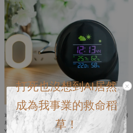
打死也沒想到AI居然
成為我事業的救命稻
通過SGS和甲醛安全檢驗合格 https://youtu.be/lHMPXGVvti0 到
草！
底膠水存放哪兒才對？ https://www.youtube.com/watch?
v=4Ujr4-6vjeQ&t=10s 教你認識黑膠