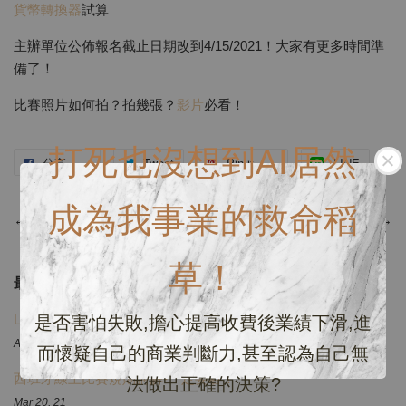
貨幣轉換器
試算
主辦單位公佈報名截止日期改到4/15/2021！大家有更多時間準
備了！
比賽照片如何拍？拍幾張？
影片
必看！
打死也沒想到AI居然
分享
Tweet
Pin it
LINE
成為我事業的救命稻
←
上一頁
下一頁
→
草！
最新文章
Linktr 你的免費電子名片一定要入袋
是否害怕失敗,擔心提高收費後業績下滑,進
Aug 22, 21
而懷疑自己的商業判斷力,甚至認為自己無
西班牙線上比賽規則講解-一定要看！
法做出正確的決策?
Mar 20, 21