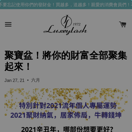
不要忘記使用你們的發財金！買越多，送越多！
親愛的消費會員們！
聚寶盆！將你的財富全部聚集
起來！
•
六月
Jan 27, 21