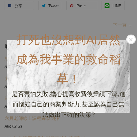
分享
Tweet
Pin it
LINE
下一頁
→
打死也沒想到AI居然
最新文章
成為我事業的救命稻
想偷窺一下六月私群的經營方式嗎？
Aug 12, 21
草！
太誇張了！不知不覺我的線上教學課程已經這麼多了！
Aug 07, 21
是否害怕失敗,擔心提高收費後業績下滑,進
給美睫小白的社群
而懷疑自己的商業判斷力,甚至認為自己無
Aug 04, 21
法做出正確的決策?
六月老師線上課程錄製側拍
Aug 02, 21