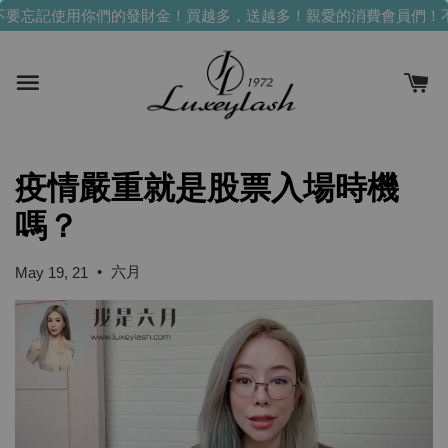
要忘記使用你們的發財金！買越多，送越多！
親愛的消費會員們！
疫情嚴重就是股票入場時機
嗎？
•
六月
May 19, 21