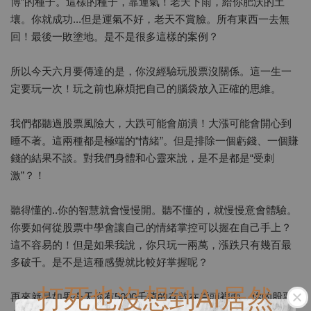
博”的種子。這樣的種子，靠運氣！老天下雨，給你肥沃的土
壤。你就成功...但是運氣不好，老天不賞臉。所有東西一去無
回！最後一敗塗地。是不是很多這樣的案例？
所以今天六月要傳達的是，你沒經驗玩股票沒關係。這一生一
定要玩一次！玩之前也麻煩把自己的腦袋放入正確的思維。
我們都聽過股票風險大，大跌可能會崩潰！大漲可能會開心到
睡不著。這兩種都是極端的“情緒”。但是排除一個虧錢、一個賺
錢的結果不談。對我們身體和心靈來說，是不是都是“受刺
激”？！
聽得懂的..你的智慧就會慢慢開。聽不懂的，就慢慢意會體驗。
你要如何從股票中學會讓自己的情緒掌控可以握在自己手上？
這不容易的！但是如果我說，你只玩一兩萬，漲跌只有幾百最
多破千。是不是這種感覺就比較好掌握呢？
打死也沒想到AI居然
再來就是如果今天你有5000千萬的存款在戶頭裡面。你的股票