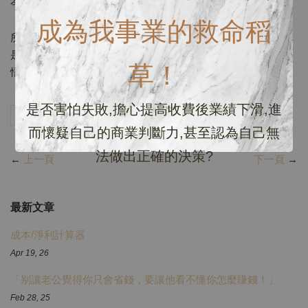
今天收盤虧了3萬....你覺得你的感覺會多痛？？
成為我事業的救命稻
所以是不是可刺激自己要多賺一點錢！今天一樣股票漲跌，但
是你的能力強弱，決定了你個人的最終感受....是不是玩股票可
草！
悟出人生？自己品一下～～
是否害怕失敗,擔心提高收費後業績下滑,進
分享
Tweet
Pin it
LINE
而懷疑自己的商業判斷力,甚至認為自己無
法做出正確的決策?
←
上一頁
下一頁
→
最新文章
成本/淨利計算器
Apr 19, 26
「别讓老公覺得你只會省錢，要讓他看不懂你怎麼賺錢！」
Feb 28, 25