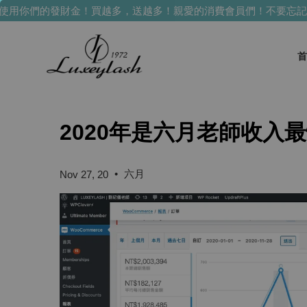
用你們的發財金！買越多，送越多！
親愛的消費會員們！不要忘記使
首
2020年是六月老師收入
•
六月
Nov 27, 20