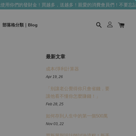
用你們的發財金！買越多，送越多！
親愛的消費會員們！不要忘記
部落格分類｜Blog
最新文章
成本/淨利計算器
Apr 19, 26
「别讓老公覺得你只會省錢，要
讓他看不懂你怎麼賺錢！」
Feb 28, 25
如何存到人生中的第一個500萬
Nov 03, 22
買新屋與設計師討論流程！新手