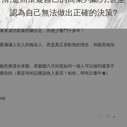
的美業同行。現在我們又不斷的被新聞嚇著。到底是否真的第
好如何面對了。你準備好了嗎？
認為自己無法做出正確的決策?
創業同行覺得我分享的東西就是他們的痛點。完全正中紅心！我
著算成功前輩的腳步走，你會少奮鬥十多年！
要滿滿上百人的報名人。而是真正喜歡我的理念，和願意相信
級的都適合來聽。來聽聽六月到底如何一個人可以做到還算不
廣告的（要是有的話應該收入更高！哈哈，明年計畫中💲）
INE
下一頁
→