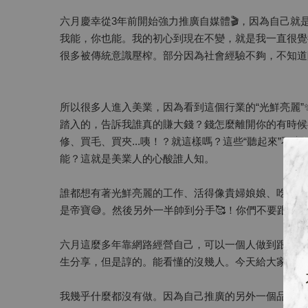
六月慶幸從3年前開始強力推廣自媒體🎬，因為自己
我能，你也能。我的初心到現在不變，就是我一直很覺
很多被傳統意識壓榨。部分因為社會經驗不夠，不知道
所以很多人進入美業，因為看到這個行業的“光鮮亮麗
踏入的，告訴我誰真的賺大錢？錢怎麼離開你的有時候
修、買毛、買夾...咦！？就這樣嗎？這些“聽起來”
能？這就是美業人的心酸誰人知。
誰都想有著光鮮亮麗的工作、活得像貴婦娘娘、吃的山
是帝寶😅。然後另外一半帥到分手🥰！你們不要跟我
六月這麼多年靠網路經營自己，可以一個人做到跟小企
生分享，但是諄的。能看懂的沒幾人。今天給大家看看我
我幾乎什麼都沒有做。因為自己推廣的另外一個品牌M