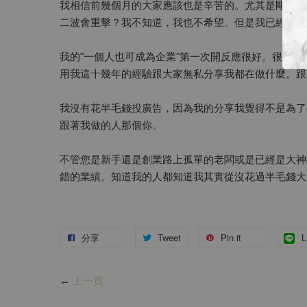
我相信前幾個月的大家應該也是辛苦的。尤其是剛起步
二波會重擊？我不知道，我也不希望。但是我已經準備
我的"一個人也可成為企業"第一次開反應很好。很多
用我這十幾年的經驗跟大家無私分享我都在做什麼。跟
我沒有花半毛錢投廣告，因為我的分享我覺得不是為了
跟著我做的人那個你。
不管您是新手還是創業路上孤單的老闆或是已經是大神
錯的業績。知道我的人都知道我其實從沒花過半毛錢大
分享
Tweet
Pin it
L
←
上一頁