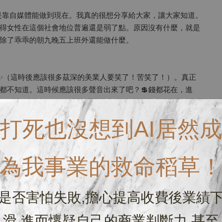
就是靠自媒體能做到現在。我真的很想分享給大家，讓大家知道。
得女性在這個社會地位普遍還是弱了點。原因沒有什麼，就是
除了乖乖的朝九晚五上班外還能做什麼。
”✨（這時後應該很多茲深的美業人要笑了！苦笑了！）。真正
都不知道。這時候應該很多聲音出來了吧？💲錢都花在，進
不貴啊！光鮮亮麗的工作怎麼買這麼幾樣東西就沒錢了？怎麼可
打死也沒想到AI居然成
珍海味、開的豪華名車、住的帝寶樂園😱！啊～～錯了，住的
說你們不想啊！
為我事業的救命稻草
業一樣。不是沒有我的步調，也不是沒有我的撇步。常常跟學
今年到今天最慘的一年的目前總收入💲💲。
是否害怕失敗,擔心提高收費後業績
MQ佔了前半年的完全時間推廣。很無奈地看著疫情的摧殘，
滑,進而懷疑自己的商業判斷力,甚至